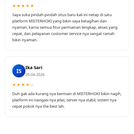
★★★★★
Saya suka pindah-pindah situs baru kali ini netap di satu
platform MISTERHOKI yang bikin saya ketagihan dan
nyaman, karna semua fitur permainan lengkap, akses yang
cepat, dan pelayanan customer service nya sangat ramah
bikin nyaman.
Ika Sari
IS
29-04-2026
★★★★☆
Duh gak ada kurang nya bermain di MISTERHOKI bikin nagih,
platform ini navigasi nya jelas, server nya stabil, sistem nya
cepat pokok nya the best lah.