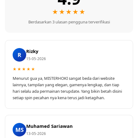
★★★★★
Berdasarkan 3 ulasan pengguna terverifikasi
Rizky
R
15-05-2026
★★★★★
Menurut gua ya, MISTERHOKI sangat beda dari website
lainnya, tampilan yang elegan, gamenya lengkap, dan tiap
hari selalu ada permainan terupdate. Yang bikin betah disini
setiap spin pecahan nya kena terus jadi ketagihan.
Muhamed Sariawan
MS
13-05-2026