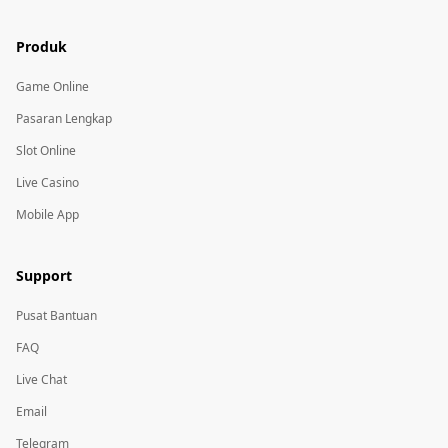
Produk
Game Online
Pasaran Lengkap
Slot Online
Live Casino
Mobile App
Support
Pusat Bantuan
FAQ
Live Chat
Email
Telegram