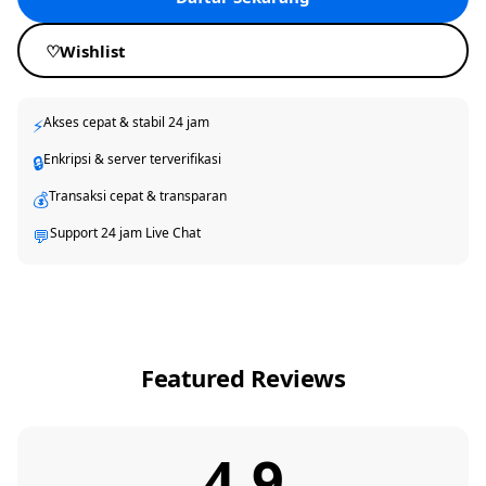
♡
Wishlist
Akses cepat & stabil 24 jam
⚡
Enkripsi & server terverifikasi
🔒
Transaksi cepat & transparan
💰
Support 24 jam Live Chat
💬
Featured Reviews
4.9