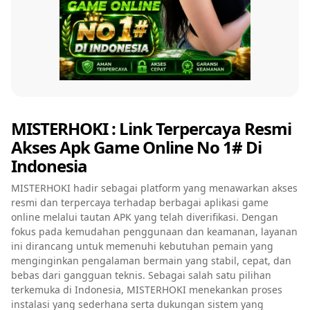
MISTERHOKI : Link Terpercaya Resmi
Akses Apk Game Online No 1# Di
Indonesia
MISTERHOKI hadir sebagai platform yang menawarkan akses
resmi dan terpercaya terhadap berbagai aplikasi game
online melalui tautan APK yang telah diverifikasi. Dengan
fokus pada kemudahan penggunaan dan keamanan, layanan
ini dirancang untuk memenuhi kebutuhan pemain yang
menginginkan pengalaman bermain yang stabil, cepat, dan
bebas dari gangguan teknis. Sebagai salah satu pilihan
terkemuka di Indonesia, MISTERHOKI menekankan proses
instalasi yang sederhana serta dukungan sistem yang