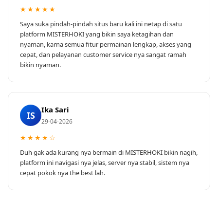
★★★★★
Saya suka pindah-pindah situs baru kali ini netap di satu
platform MISTERHOKI yang bikin saya ketagihan dan
nyaman, karna semua fitur permainan lengkap, akses yang
cepat, dan pelayanan customer service nya sangat ramah
bikin nyaman.
Ika Sari
IS
29-04-2026
★★★★☆
Duh gak ada kurang nya bermain di MISTERHOKI bikin nagih,
platform ini navigasi nya jelas, server nya stabil, sistem nya
cepat pokok nya the best lah.