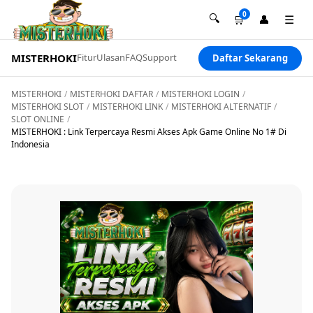
0
🔍
🛒
👤
☰
Fitur
Ulasan
FAQ
Support
MISTERHOKI
Daftar Sekarang
MISTERHOKI
/
MISTERHOKI DAFTAR
/
MISTERHOKI LOGIN
/
MISTERHOKI SLOT
/
MISTERHOKI LINK
/
MISTERHOKI ALTERNATIF
/
SLOT ONLINE
/
MISTERHOKI : Link Terpercaya Resmi Akses Apk Game Online No 1# Di
Indonesia