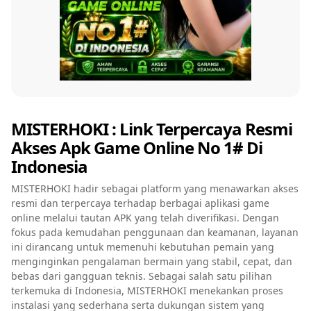
MISTERHOKI : Link Terpercaya Resmi
Akses Apk Game Online No 1# Di
Indonesia
MISTERHOKI hadir sebagai platform yang menawarkan akses
resmi dan terpercaya terhadap berbagai aplikasi game
online melalui tautan APK yang telah diverifikasi. Dengan
fokus pada kemudahan penggunaan dan keamanan, layanan
ini dirancang untuk memenuhi kebutuhan pemain yang
menginginkan pengalaman bermain yang stabil, cepat, dan
bebas dari gangguan teknis. Sebagai salah satu pilihan
terkemuka di Indonesia, MISTERHOKI menekankan proses
instalasi yang sederhana serta dukungan sistem yang