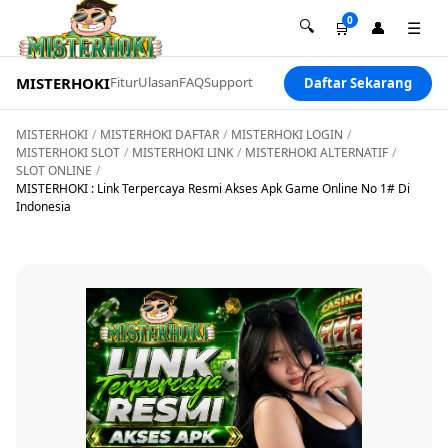
0
🔍
🛒
👤
☰
Fitur
Ulasan
FAQ
Support
MISTERHOKI
Daftar Sekarang
MISTERHOKI
/
MISTERHOKI DAFTAR
/
MISTERHOKI LOGIN
/
MISTERHOKI SLOT
/
MISTERHOKI LINK
/
MISTERHOKI ALTERNATIF
/
SLOT ONLINE
/
MISTERHOKI : Link Terpercaya Resmi Akses Apk Game Online No 1# Di
Indonesia