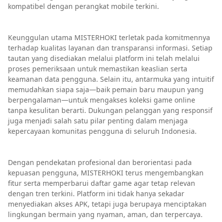
kompatibel dengan perangkat mobile terkini.
Keunggulan utama MISTERHOKI terletak pada komitmennya
terhadap kualitas layanan dan transparansi informasi. Setiap
tautan yang disediakan melalui platform ini telah melalui
proses pemeriksaan untuk memastikan keaslian serta
keamanan data pengguna. Selain itu, antarmuka yang intuitif
memudahkan siapa saja—baik pemain baru maupun yang
berpengalaman—untuk mengakses koleksi game online
tanpa kesulitan berarti. Dukungan pelanggan yang responsif
juga menjadi salah satu pilar penting dalam menjaga
kepercayaan komunitas pengguna di seluruh Indonesia.
Dengan pendekatan profesional dan berorientasi pada
kepuasan pengguna, MISTERHOKI terus mengembangkan
fitur serta memperbarui daftar game agar tetap relevan
dengan tren terkini. Platform ini tidak hanya sekadar
menyediakan akses APK, tetapi juga berupaya menciptakan
lingkungan bermain yang nyaman, aman, dan terpercaya.