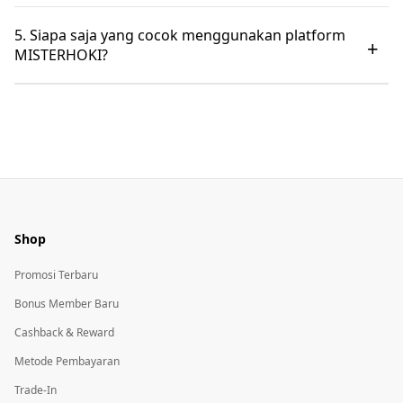
mengembangkan layanan agar tetap relevan, stabil, dan
MISTERHOKI menerapkan sistem keamanan berlapis yang
dapat diandalkan di seluruh wilayah Indonesia pada tahun
5. Siapa saja yang cocok menggunakan platform
mencakup enkripsi data, proteksi akun, dan monitoring
+
2026.
MISTERHOKI?
transaksi secara real-time. Setiap proses dirancang untuk
melindungi informasi pribadi serta memastikan setiap
Platform MISTERHOKI cocok bagi siapa saja yang mencari
aktivitas berjalan secara aman dan terkontrol.
situs game online resmi dan terpercaya di Indonesia. Baik
pengguna baru maupun berpengalaman dapat menikmati
layanan yang stabil, profesional, dan berorientasi pada
kepercayaan jangka panjang sepanjang tahun 2026.
Shop
Promosi Terbaru
Bonus Member Baru
Cashback & Reward
Metode Pembayaran
Trade-In