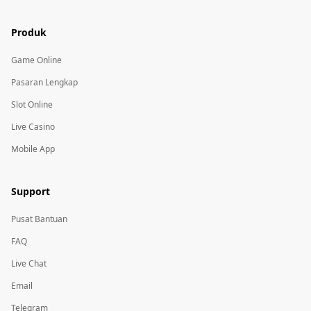
Produk
Game Online
Pasaran Lengkap
Slot Online
Live Casino
Mobile App
Support
Pusat Bantuan
FAQ
Live Chat
Email
Telegram