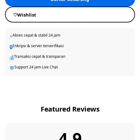
♡
Wishlist
Akses cepat & stabil 24 jam
⚡
Enkripsi & server terverifikasi
🔒
Transaksi cepat & transparan
💰
Support 24 jam Live Chat
💬
Featured Reviews
4.9