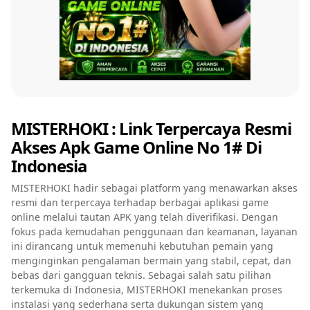
MISTERHOKI : Link Terpercaya Resmi
Akses Apk Game Online No 1# Di
Indonesia
MISTERHOKI hadir sebagai platform yang menawarkan akses
resmi dan terpercaya terhadap berbagai aplikasi game
online melalui tautan APK yang telah diverifikasi. Dengan
fokus pada kemudahan penggunaan dan keamanan, layanan
ini dirancang untuk memenuhi kebutuhan pemain yang
menginginkan pengalaman bermain yang stabil, cepat, dan
bebas dari gangguan teknis. Sebagai salah satu pilihan
terkemuka di Indonesia, MISTERHOKI menekankan proses
instalasi yang sederhana serta dukungan sistem yang