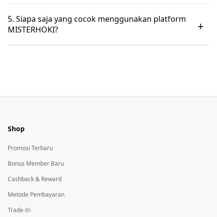
mengembangkan layanan agar tetap relevan, stabil, dan
MISTERHOKI menerapkan sistem keamanan berlapis yang
dapat diandalkan di seluruh wilayah Indonesia pada tahun
5. Siapa saja yang cocok menggunakan platform
mencakup enkripsi data, proteksi akun, dan monitoring
+
2026.
MISTERHOKI?
transaksi secara real-time. Setiap proses dirancang untuk
melindungi informasi pribadi serta memastikan setiap
Platform MISTERHOKI cocok bagi siapa saja yang mencari
aktivitas berjalan secara aman dan terkontrol.
situs game online resmi dan terpercaya di Indonesia. Baik
pengguna baru maupun berpengalaman dapat menikmati
layanan yang stabil, profesional, dan berorientasi pada
kepercayaan jangka panjang sepanjang tahun 2026.
Shop
Promosi Terbaru
Bonus Member Baru
Cashback & Reward
Metode Pembayaran
Trade-In