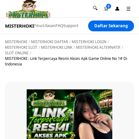
0
🔍
🛒
👤
☰
Fitur
Ulasan
FAQ
Support
MISTERHOKI
Daftar Sekarang
MISTERHOKI
/
MISTERHOKI DAFTAR
/
MISTERHOKI LOGIN
/
MISTERHOKI SLOT
/
MISTERHOKI LINK
/
MISTERHOKI ALTERNATIF
/
SLOT ONLINE
/
MISTERHOKI : Link Terpercaya Resmi Akses Apk Game Online No 1# Di
Indonesia