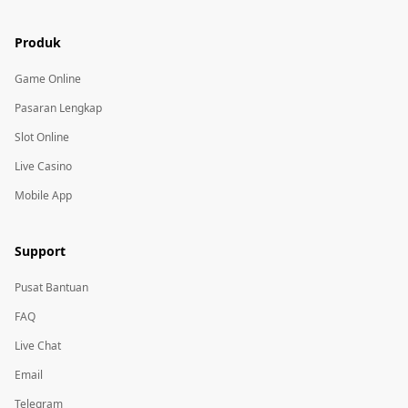
Produk
Game Online
Pasaran Lengkap
Slot Online
Live Casino
Mobile App
Support
Pusat Bantuan
FAQ
Live Chat
Email
Telegram