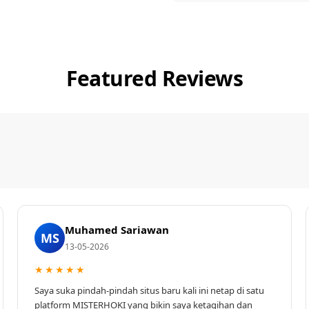
Featured Reviews
Muhamed Sariawan
MS
13-05-2026
★★★★★
Saya suka pindah-pindah situs baru kali ini netap di satu
platform MISTERHOKI yang bikin saya ketagihan dan