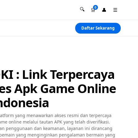
0
🔍
🛒
👤
☰
Daftar Sekarang
I : Link Terpercaya
es Apk Game Online
ndonesia
atform yang menawarkan akses resmi dan terpercaya
me online melalui tautan APK yang telah diverifikasi.
n penggunaan dan keamanan, layanan ini dirancang
pemain yang menginginkan pengalaman bermain yang