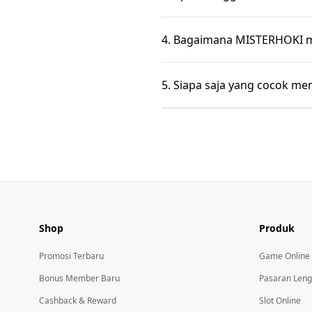
bagi pengguna yang menguta
Keunggulan utama MISTERHOKI 
4. Bagaimana MISTERHOKI m
kenyamanan pengguna. Platform 
wilayah Indonesia pada tahun 2
MISTERHOKI menerapkan sistem 
5. Siapa saja yang cocok 
secara real-time. Setiap proses
aman dan terkontrol.
Platform MISTERHOKI cocok bagi
baru maupun berpengalaman dap
panjang sepanjang tahun 2026.
Shop
Produk
Promosi Terbaru
Game Online
Bonus Member Baru
Pasaran Len
Cashback & Reward
Slot Online