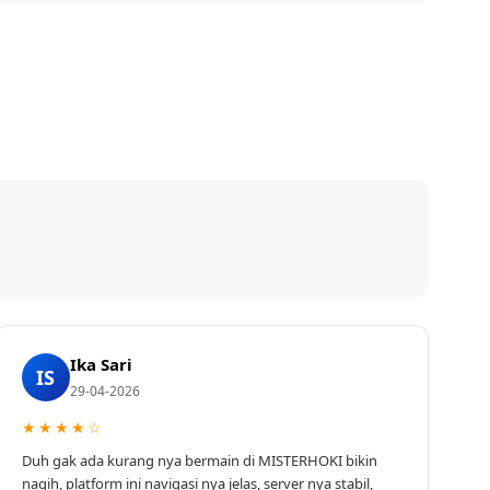
Ika Sari
IS
29-04-2026
★★★★☆
Duh gak ada kurang nya bermain di MISTERHOKI bikin
nagih, platform ini navigasi nya jelas, server nya stabil,