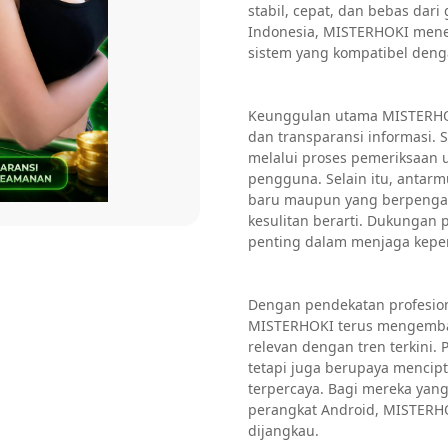
stabil, cepat, dan bebas dari
Indonesia, MISTERHOKI menek
sistem yang kompatibel denga
Keunggulan utama MISTERHOK
dan transparansi informasi. S
melalui proses pemeriksaan 
pengguna. Selain itu, antar
baru maupun yang berpenga
kesulitan berarti. Dukungan 
penting dalam menjaga keper
Dengan pendekatan profesion
MISTERHOKI terus mengemban
relevan dengan tren terkini. 
tetapi juga berupaya menci
terpercaya. Bagi mereka yang
perangkat Android, MISTERH
dijangkau.