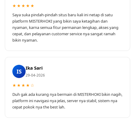
★★★★★
Saya suka pindah-pindah situs baru kali ini netap di satu
platform MISTERHOKI yang bikin saya ketagihan dan
nyaman, karna semua fitur permainan lengkap, akses yang
cepat, dan pelayanan customer service nya sangat ramah
bikin nyaman.
Ika Sari
IS
29-04-2026
★★★★☆
Duh gak ada kurang nya bermain di MISTERHOKI bikin nagih,
platform ini navigasi nya jelas, server nya stabil, sistem nya
cepat pokok nya the best lah.