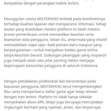
kompatibel dengan perangkat mobile terkini.
Keunggulan utama MISTERHOKI terletak pada komitmennya
terhadap kualitas layanan dan transparansi informasi. Setiap
tautan yang disediakan melalui platform ini telah melalui
proses pemeriksaan untuk memastikan keaslian serta
keamanan data pengguna. Selain itu, antarmuka yang intuitif
memudahkan siapa saja—baik pemain baru maupun yang
berpengalaman—untuk mengakses koleksi game online
tanpa kesulitan berarti. Dukungan pelanggan yang responsif
juga menjadi salah satu pilar penting dalam menjaga
kepercayaan komunitas pengguna di seluruh Indonesia.
Dengan pendekatan profesional dan berorientasi pada
kepuasan pengguna, MISTERHOKI terus mengembangkan
fitur serta memperbarui daftar game agar tetap relevan
dengan tren terkini. Platform ini tidak hanya sekadar
menyediakan akses APK, tetapi juga berupaya menciptakan
lingkungan bermain yang nyaman, aman, dan terpercaya.