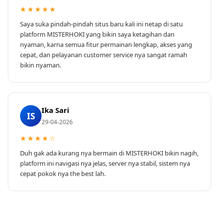
★★★★★
Saya suka pindah-pindah situs baru kali ini netap di satu
platform MISTERHOKI yang bikin saya ketagihan dan
nyaman, karna semua fitur permainan lengkap, akses yang
cepat, dan pelayanan customer service nya sangat ramah
bikin nyaman.
Ika Sari
IS
29-04-2026
★★★★☆
Duh gak ada kurang nya bermain di MISTERHOKI bikin nagih,
platform ini navigasi nya jelas, server nya stabil, sistem nya
cepat pokok nya the best lah.