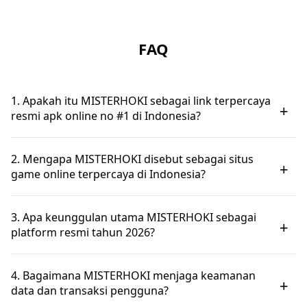
FAQ
1. Apakah itu MISTERHOKI sebagai link terpercaya
+
resmi apk online no #1 di Indonesia?
MISTERHOKI sudah di akui melalui liensi resmi yang
2. Mengapa MISTERHOKI disebut sebagai situs
memberikan pengelaman bermain yang optimal, dan sesnasi
+
game online terpercaya di Indonesia?
bermain yang lebih menyenangkan dari platform manapun.
MISTERHOKI memperoleh kepercayaan karena menerapkan
3. Apa keunggulan utama MISTERHOKI sebagai
sistem proteksi data berlapis, proses transaksi yang cepat
+
platform resmi tahun 2026?
dan aman, serta layanan pelanggan yang responsif.
Komitmen terhadap transparansi dan integritas menjadikan
Keunggulan utama MISTERHOKI terletak pada kombinasi
platform ini pilihan utama bagi pengguna yang
4. Bagaimana MISTERHOKI menjaga keamanan
teknologi modern, antarmuka yang mudah digunakan, dan
+
mengutamakan keamanan.
data dan transaksi pengguna?
fokus pada kenyamanan pengguna. Platform ini terus