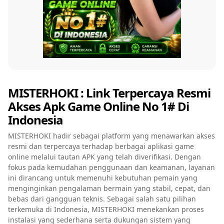
MISTERHOKI : Link Terpercaya Resmi
Akses Apk Game Online No 1# Di
Indonesia
MISTERHOKI hadir sebagai platform yang menawarkan akses
resmi dan terpercaya terhadap berbagai aplikasi game
online melalui tautan APK yang telah diverifikasi. Dengan
fokus pada kemudahan penggunaan dan keamanan, layanan
ini dirancang untuk memenuhi kebutuhan pemain yang
menginginkan pengalaman bermain yang stabil, cepat, dan
bebas dari gangguan teknis. Sebagai salah satu pilihan
terkemuka di Indonesia, MISTERHOKI menekankan proses
instalasi yang sederhana serta dukungan sistem yang