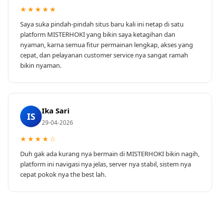
★★★★★
Saya suka pindah-pindah situs baru kali ini netap di satu
platform MISTERHOKI yang bikin saya ketagihan dan
nyaman, karna semua fitur permainan lengkap, akses yang
cepat, dan pelayanan customer service nya sangat ramah
bikin nyaman.
Ika Sari
IS
29-04-2026
★★★★☆
Duh gak ada kurang nya bermain di MISTERHOKI bikin nagih,
platform ini navigasi nya jelas, server nya stabil, sistem nya
cepat pokok nya the best lah.