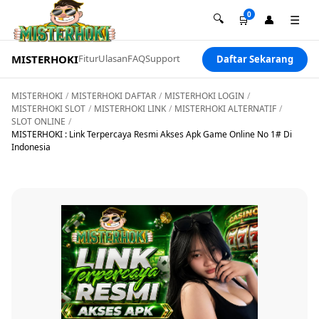
0
🔍
🛒
👤
☰
Fitur
Ulasan
FAQ
Support
MISTERHOKI
Daftar Sekarang
MISTERHOKI
/
MISTERHOKI DAFTAR
/
MISTERHOKI LOGIN
/
MISTERHOKI SLOT
/
MISTERHOKI LINK
/
MISTERHOKI ALTERNATIF
/
SLOT ONLINE
/
MISTERHOKI : Link Terpercaya Resmi Akses Apk Game Online No 1# Di
Indonesia