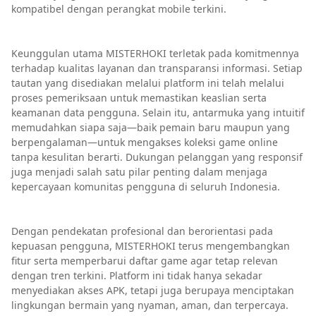
kompatibel dengan perangkat mobile terkini.
Keunggulan utama MISTERHOKI terletak pada komitmennya
terhadap kualitas layanan dan transparansi informasi. Setiap
tautan yang disediakan melalui platform ini telah melalui
proses pemeriksaan untuk memastikan keaslian serta
keamanan data pengguna. Selain itu, antarmuka yang intuitif
memudahkan siapa saja—baik pemain baru maupun yang
berpengalaman—untuk mengakses koleksi game online
tanpa kesulitan berarti. Dukungan pelanggan yang responsif
juga menjadi salah satu pilar penting dalam menjaga
kepercayaan komunitas pengguna di seluruh Indonesia.
Dengan pendekatan profesional dan berorientasi pada
kepuasan pengguna, MISTERHOKI terus mengembangkan
fitur serta memperbarui daftar game agar tetap relevan
dengan tren terkini. Platform ini tidak hanya sekadar
menyediakan akses APK, tetapi juga berupaya menciptakan
lingkungan bermain yang nyaman, aman, dan terpercaya.