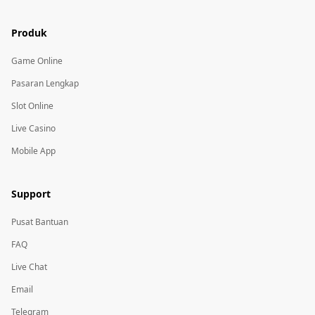
Produk
Game Online
Pasaran Lengkap
Slot Online
Live Casino
Mobile App
Support
Pusat Bantuan
FAQ
Live Chat
Email
Telegram