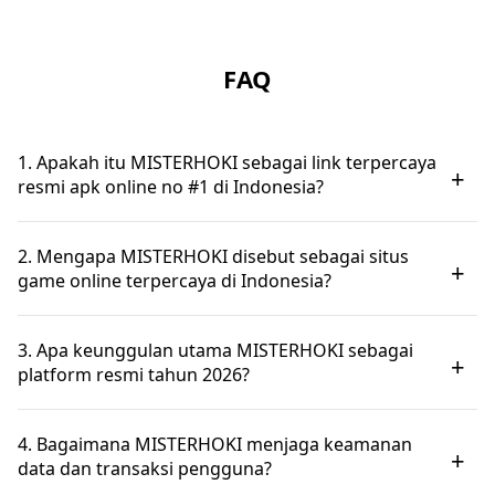
FAQ
1. Apakah itu MISTERHOKI sebagai link terpercaya
+
resmi apk online no #1 di Indonesia?
MISTERHOKI sudah di akui melalui liensi resmi yang
2. Mengapa MISTERHOKI disebut sebagai situs
memberikan pengelaman bermain yang optimal, dan sesnasi
+
game online terpercaya di Indonesia?
bermain yang lebih menyenangkan dari platform manapun.
MISTERHOKI memperoleh kepercayaan karena menerapkan
3. Apa keunggulan utama MISTERHOKI sebagai
sistem proteksi data berlapis, proses transaksi yang cepat
+
platform resmi tahun 2026?
dan aman, serta layanan pelanggan yang responsif.
Komitmen terhadap transparansi dan integritas menjadikan
Keunggulan utama MISTERHOKI terletak pada kombinasi
platform ini pilihan utama bagi pengguna yang
4. Bagaimana MISTERHOKI menjaga keamanan
teknologi modern, antarmuka yang mudah digunakan, dan
+
mengutamakan keamanan.
data dan transaksi pengguna?
fokus pada kenyamanan pengguna. Platform ini terus