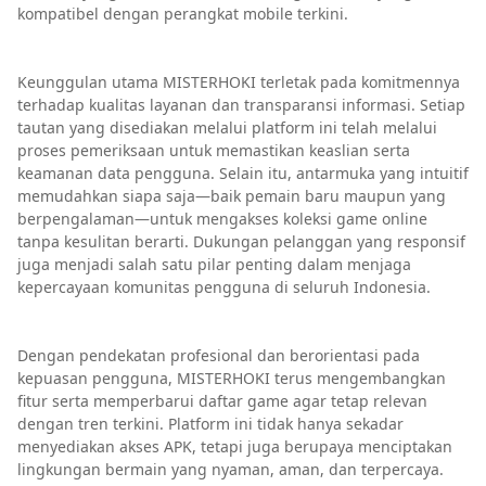
kompatibel dengan perangkat mobile terkini.
Keunggulan utama MISTERHOKI terletak pada komitmennya
terhadap kualitas layanan dan transparansi informasi. Setiap
tautan yang disediakan melalui platform ini telah melalui
proses pemeriksaan untuk memastikan keaslian serta
keamanan data pengguna. Selain itu, antarmuka yang intuitif
memudahkan siapa saja—baik pemain baru maupun yang
berpengalaman—untuk mengakses koleksi game online
tanpa kesulitan berarti. Dukungan pelanggan yang responsif
juga menjadi salah satu pilar penting dalam menjaga
kepercayaan komunitas pengguna di seluruh Indonesia.
Dengan pendekatan profesional dan berorientasi pada
kepuasan pengguna, MISTERHOKI terus mengembangkan
fitur serta memperbarui daftar game agar tetap relevan
dengan tren terkini. Platform ini tidak hanya sekadar
menyediakan akses APK, tetapi juga berupaya menciptakan
lingkungan bermain yang nyaman, aman, dan terpercaya.