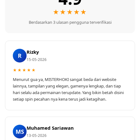
★★★★★
Berdasarkan 3 ulasan pengguna terverifikasi
Rizky
R
15-05-2026
★★★★★
Menurut gua ya, MISTERHOKI sangat beda dari website
lainnya, tampilan yang elegan, gamenya lengkap, dan tiap
hari selalu ada permainan terupdate. Yang bikin betah disini
setiap spin pecahan nya kena terus jadi ketagihan.
Muhamed Sariawan
MS
13-05-2026