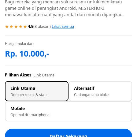
Bagi mereka yang mencari solusi resmi untuk menikmati
game online di perangkat Android, MISTERHOKI
menawarkan alternatif yang andal dan mudah dijangkau.
★★★★★
4.9
(3 ulasan)
Lihat semua
Harga mulai dari
Rp. 10.000,-
Pilihan Akses
Link Utama
Link Utama
Alternatif
Domain resmi & stabil
Cadangan anti blokir
Mobile
Optimal di smartphone
Daftar Sekarang