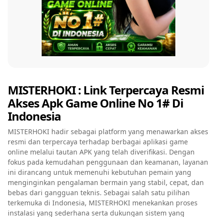
MISTERHOKI : Link Terpercaya Resmi
Akses Apk Game Online No 1# Di
Indonesia
MISTERHOKI hadir sebagai platform yang menawarkan akses
resmi dan terpercaya terhadap berbagai aplikasi game
online melalui tautan APK yang telah diverifikasi. Dengan
fokus pada kemudahan penggunaan dan keamanan, layanan
ini dirancang untuk memenuhi kebutuhan pemain yang
menginginkan pengalaman bermain yang stabil, cepat, dan
bebas dari gangguan teknis. Sebagai salah satu pilihan
terkemuka di Indonesia, MISTERHOKI menekankan proses
instalasi yang sederhana serta dukungan sistem yang