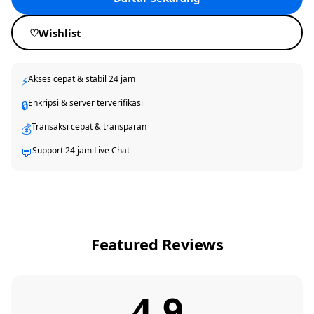
♡
Wishlist
Akses cepat & stabil 24 jam
⚡
Enkripsi & server terverifikasi
🔒
Transaksi cepat & transparan
💰
Support 24 jam Live Chat
💬
Featured Reviews
4.9