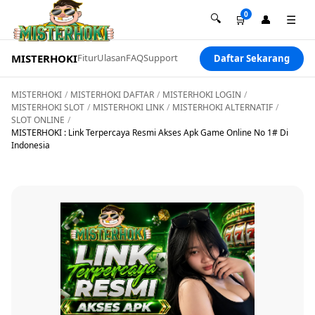
0
🔍
🛒
👤
☰
Fitur
Ulasan
FAQ
Support
MISTERHOKI
Daftar Sekarang
MISTERHOKI
/
MISTERHOKI DAFTAR
/
MISTERHOKI LOGIN
/
MISTERHOKI SLOT
/
MISTERHOKI LINK
/
MISTERHOKI ALTERNATIF
/
SLOT ONLINE
/
MISTERHOKI : Link Terpercaya Resmi Akses Apk Game Online No 1# Di
Indonesia