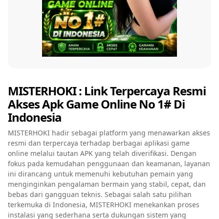
MISTERHOKI : Link Terpercaya Resmi
Akses Apk Game Online No 1# Di
Indonesia
MISTERHOKI hadir sebagai platform yang menawarkan akses
resmi dan terpercaya terhadap berbagai aplikasi game
online melalui tautan APK yang telah diverifikasi. Dengan
fokus pada kemudahan penggunaan dan keamanan, layanan
ini dirancang untuk memenuhi kebutuhan pemain yang
menginginkan pengalaman bermain yang stabil, cepat, dan
bebas dari gangguan teknis. Sebagai salah satu pilihan
terkemuka di Indonesia, MISTERHOKI menekankan proses
instalasi yang sederhana serta dukungan sistem yang