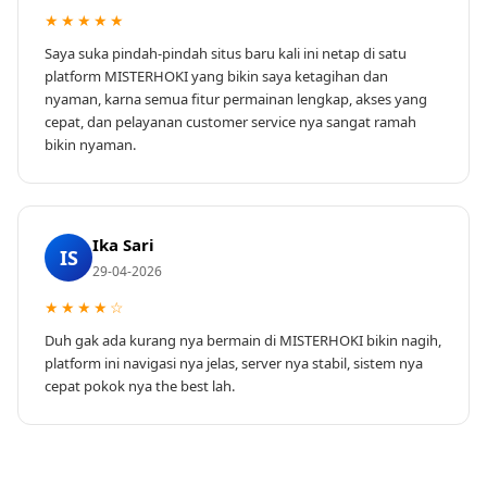
★★★★★
Saya suka pindah-pindah situs baru kali ini netap di satu
platform MISTERHOKI yang bikin saya ketagihan dan
nyaman, karna semua fitur permainan lengkap, akses yang
cepat, dan pelayanan customer service nya sangat ramah
bikin nyaman.
Ika Sari
IS
29-04-2026
★★★★☆
Duh gak ada kurang nya bermain di MISTERHOKI bikin nagih,
platform ini navigasi nya jelas, server nya stabil, sistem nya
cepat pokok nya the best lah.