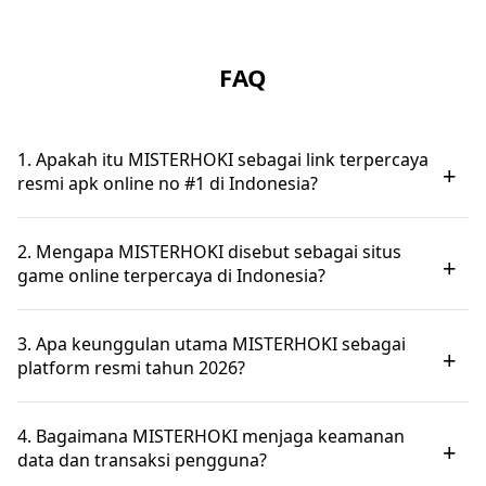
FAQ
1. Apakah itu MISTERHOKI sebagai link terpercaya
+
resmi apk online no #1 di Indonesia?
MISTERHOKI sudah di akui melalui liensi resmi yang
2. Mengapa MISTERHOKI disebut sebagai situs
memberikan pengelaman bermain yang optimal, dan sesnasi
+
game online terpercaya di Indonesia?
bermain yang lebih menyenangkan dari platform manapun.
MISTERHOKI memperoleh kepercayaan karena menerapkan
3. Apa keunggulan utama MISTERHOKI sebagai
sistem proteksi data berlapis, proses transaksi yang cepat
+
platform resmi tahun 2026?
dan aman, serta layanan pelanggan yang responsif.
Komitmen terhadap transparansi dan integritas menjadikan
Keunggulan utama MISTERHOKI terletak pada kombinasi
platform ini pilihan utama bagi pengguna yang
4. Bagaimana MISTERHOKI menjaga keamanan
teknologi modern, antarmuka yang mudah digunakan, dan
+
mengutamakan keamanan.
data dan transaksi pengguna?
fokus pada kenyamanan pengguna. Platform ini terus