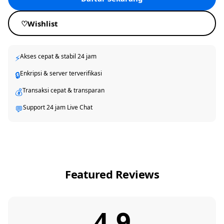
♡
Wishlist
Akses cepat & stabil 24 jam
⚡
Enkripsi & server terverifikasi
🔒
Transaksi cepat & transparan
💰
Support 24 jam Live Chat
💬
Featured Reviews
4.9