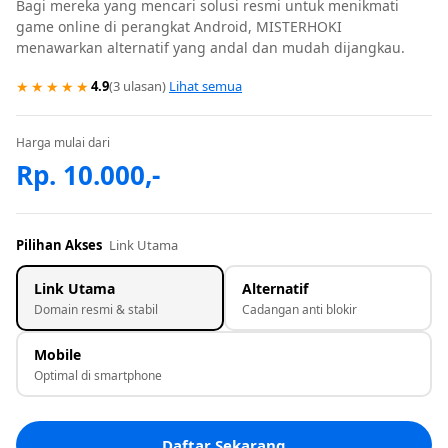
Bagi mereka yang mencari solusi resmi untuk menikmati
game online di perangkat Android, MISTERHOKI
menawarkan alternatif yang andal dan mudah dijangkau.
★★★★★
4.9
(3 ulasan)
Lihat semua
Harga mulai dari
Rp. 10.000,-
Pilihan Akses
Link Utama
Link Utama
Alternatif
Domain resmi & stabil
Cadangan anti blokir
Mobile
Optimal di smartphone
Daftar Sekarang