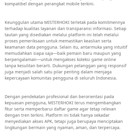
kompatibel dengan perangkat mobile terkini.
Keunggulan utama MISTERHOKI terletak pada komitmennya
terhadap kualitas layanan dan transparansi informasi. Setiap
tautan yang disediakan melalui platform ini telah melalui
proses pemeriksaan untuk memastikan keaslian serta
keamanan data pengguna. Selain itu, antarmuka yang intuitif
memudahkan siapa saja—baik pemain baru maupun yang
berpengalaman—untuk mengakses koleksi game online
tanpa kesulitan berarti. Dukungan pelanggan yang responsif
juga menjadi salah satu pilar penting dalam menjaga
kepercayaan komunitas pengguna di seluruh Indonesia.
Dengan pendekatan profesional dan berorientasi pada
kepuasan pengguna, MISTERHOKI terus mengembangkan
fitur serta memperbarui daftar game agar tetap relevan
dengan tren terkini. Platform ini tidak hanya sekadar
menyediakan akses APK, tetapi juga berupaya menciptakan
lingkungan bermain yang nyaman, aman, dan terpercaya.