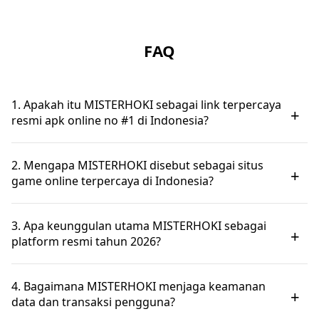
FAQ
1. Apakah itu MISTERHOKI sebagai link terpercaya
+
resmi apk online no #1 di Indonesia?
MISTERHOKI sudah di akui melalui liensi resmi yang
2. Mengapa MISTERHOKI disebut sebagai situs
memberikan pengelaman bermain yang optimal, dan sesnasi
+
game online terpercaya di Indonesia?
bermain yang lebih menyenangkan dari platform manapun.
MISTERHOKI memperoleh kepercayaan karena menerapkan
3. Apa keunggulan utama MISTERHOKI sebagai
sistem proteksi data berlapis, proses transaksi yang cepat
+
platform resmi tahun 2026?
dan aman, serta layanan pelanggan yang responsif.
Komitmen terhadap transparansi dan integritas menjadikan
Keunggulan utama MISTERHOKI terletak pada kombinasi
platform ini pilihan utama bagi pengguna yang
4. Bagaimana MISTERHOKI menjaga keamanan
teknologi modern, antarmuka yang mudah digunakan, dan
+
mengutamakan keamanan.
data dan transaksi pengguna?
fokus pada kenyamanan pengguna. Platform ini terus