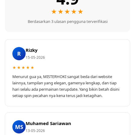
★★★★★
Berdasarkan 3 ulasan pengguna terverifikasi
Rizky
R
15-05-2026
★★★★★
Menurut gua ya, MISTERHOKI sangat beda dari website
lainnya, tampilan yang elegan, gamenya lengkap, dan tiap
hari selalu ada permainan terupdate. Yang bikin betah disini
setiap spin pecahan nya kena terus jadi ketagihan.
Muhamed Sariawan
MS
13-05-2026