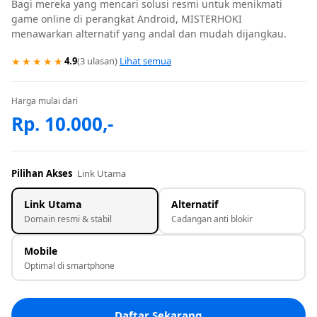
Bagi mereka yang mencari solusi resmi untuk menikmati
game online di perangkat Android, MISTERHOKI
menawarkan alternatif yang andal dan mudah dijangkau.
★★★★★
4.9
(3 ulasan)
Lihat semua
Harga mulai dari
Rp. 10.000,-
Pilihan Akses
Link Utama
Link Utama
Alternatif
Domain resmi & stabil
Cadangan anti blokir
Mobile
Optimal di smartphone
Daftar Sekarang