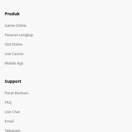
Produk
Game Online
Pasaran Lengkap
Slot Online
Live Casino
Mobile App
Support
Pusat Bantuan
FAQ
Live Chat
Email
Telegram