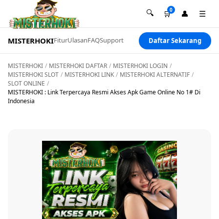
0
🔍
🛒
👤
☰
Fitur
Ulasan
FAQ
Support
MISTERHOKI
Daftar Sekarang
MISTERHOKI
/
MISTERHOKI DAFTAR
/
MISTERHOKI LOGIN
/
MISTERHOKI SLOT
/
MISTERHOKI LINK
/
MISTERHOKI ALTERNATIF
/
SLOT ONLINE
/
MISTERHOKI : Link Terpercaya Resmi Akses Apk Game Online No 1# Di
Indonesia