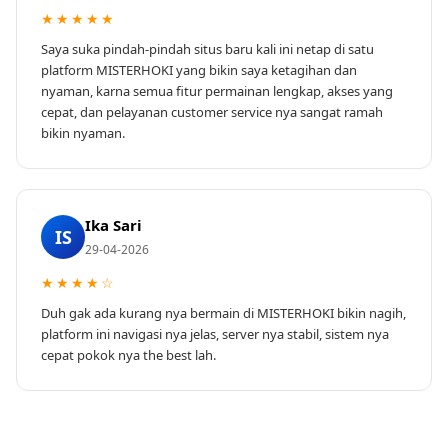
★★★★★
Saya suka pindah-pindah situs baru kali ini netap di satu
platform MISTERHOKI yang bikin saya ketagihan dan
nyaman, karna semua fitur permainan lengkap, akses yang
cepat, dan pelayanan customer service nya sangat ramah
bikin nyaman.
Ika Sari
IS
29-04-2026
★★★★☆
Duh gak ada kurang nya bermain di MISTERHOKI bikin nagih,
platform ini navigasi nya jelas, server nya stabil, sistem nya
cepat pokok nya the best lah.