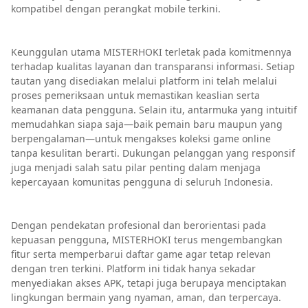
kompatibel dengan perangkat mobile terkini.
Keunggulan utama MISTERHOKI terletak pada komitmennya
terhadap kualitas layanan dan transparansi informasi. Setiap
tautan yang disediakan melalui platform ini telah melalui
proses pemeriksaan untuk memastikan keaslian serta
keamanan data pengguna. Selain itu, antarmuka yang intuitif
memudahkan siapa saja—baik pemain baru maupun yang
berpengalaman—untuk mengakses koleksi game online
tanpa kesulitan berarti. Dukungan pelanggan yang responsif
juga menjadi salah satu pilar penting dalam menjaga
kepercayaan komunitas pengguna di seluruh Indonesia.
Dengan pendekatan profesional dan berorientasi pada
kepuasan pengguna, MISTERHOKI terus mengembangkan
fitur serta memperbarui daftar game agar tetap relevan
dengan tren terkini. Platform ini tidak hanya sekadar
menyediakan akses APK, tetapi juga berupaya menciptakan
lingkungan bermain yang nyaman, aman, dan terpercaya.