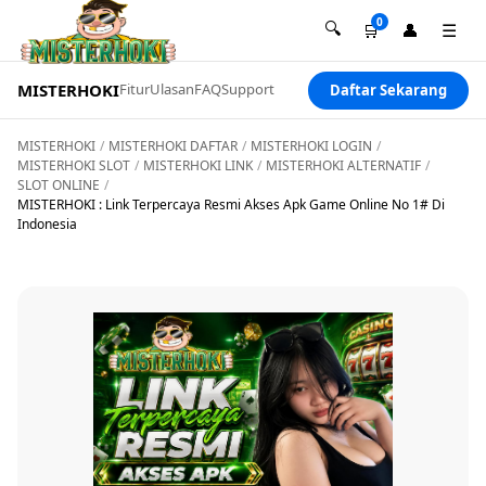
0
🔍
🛒
👤
☰
Fitur
Ulasan
FAQ
Support
MISTERHOKI
Daftar Sekarang
MISTERHOKI
/
MISTERHOKI DAFTAR
/
MISTERHOKI LOGIN
/
MISTERHOKI SLOT
/
MISTERHOKI LINK
/
MISTERHOKI ALTERNATIF
/
SLOT ONLINE
/
MISTERHOKI : Link Terpercaya Resmi Akses Apk Game Online No 1# Di
Indonesia