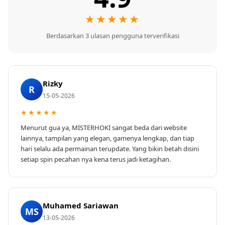
★★★★★
Berdasarkan 3 ulasan pengguna terverifikasi
Rizky
R
15-05-2026
★★★★★
Menurut gua ya, MISTERHOKI sangat beda dari website
lainnya, tampilan yang elegan, gamenya lengkap, dan tiap
hari selalu ada permainan terupdate. Yang bikin betah disini
setiap spin pecahan nya kena terus jadi ketagihan.
Muhamed Sariawan
MS
13-05-2026