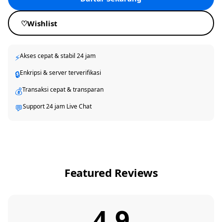
♡
Wishlist
Akses cepat & stabil 24 jam
⚡
Enkripsi & server terverifikasi
🔒
Transaksi cepat & transparan
💰
Support 24 jam Live Chat
💬
Featured Reviews
4.9