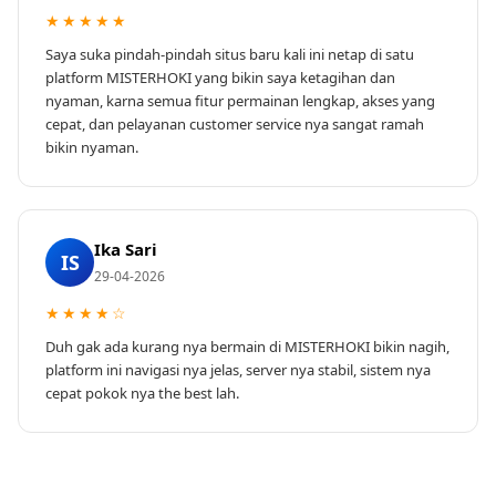
★★★★★
Saya suka pindah-pindah situs baru kali ini netap di satu
platform MISTERHOKI yang bikin saya ketagihan dan
nyaman, karna semua fitur permainan lengkap, akses yang
cepat, dan pelayanan customer service nya sangat ramah
bikin nyaman.
Ika Sari
IS
29-04-2026
★★★★☆
Duh gak ada kurang nya bermain di MISTERHOKI bikin nagih,
platform ini navigasi nya jelas, server nya stabil, sistem nya
cepat pokok nya the best lah.