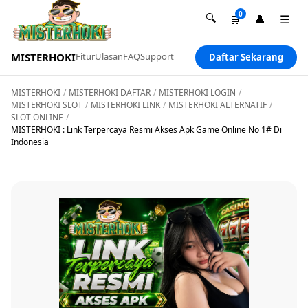
0
🔍
🛒
👤
☰
Fitur
Ulasan
FAQ
Support
MISTERHOKI
Daftar Sekarang
MISTERHOKI
/
MISTERHOKI DAFTAR
/
MISTERHOKI LOGIN
/
MISTERHOKI SLOT
/
MISTERHOKI LINK
/
MISTERHOKI ALTERNATIF
/
SLOT ONLINE
/
MISTERHOKI : Link Terpercaya Resmi Akses Apk Game Online No 1# Di
Indonesia