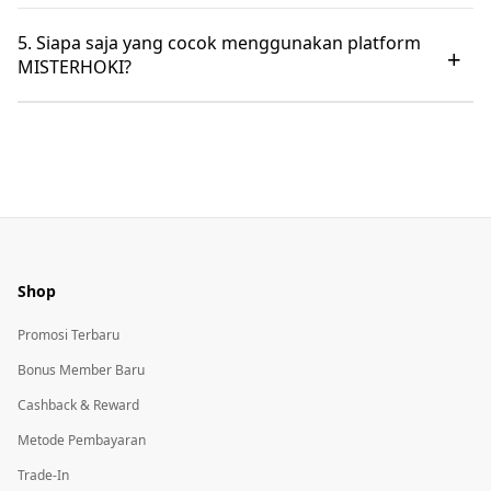
mengembangkan layanan agar tetap relevan, stabil, dan
MISTERHOKI menerapkan sistem keamanan berlapis yang
dapat diandalkan di seluruh wilayah Indonesia pada tahun
5. Siapa saja yang cocok menggunakan platform
mencakup enkripsi data, proteksi akun, dan monitoring
+
2026.
MISTERHOKI?
transaksi secara real-time. Setiap proses dirancang untuk
melindungi informasi pribadi serta memastikan setiap
Platform MISTERHOKI cocok bagi siapa saja yang mencari
aktivitas berjalan secara aman dan terkontrol.
situs game online resmi dan terpercaya di Indonesia. Baik
pengguna baru maupun berpengalaman dapat menikmati
layanan yang stabil, profesional, dan berorientasi pada
kepercayaan jangka panjang sepanjang tahun 2026.
Shop
Promosi Terbaru
Bonus Member Baru
Cashback & Reward
Metode Pembayaran
Trade-In