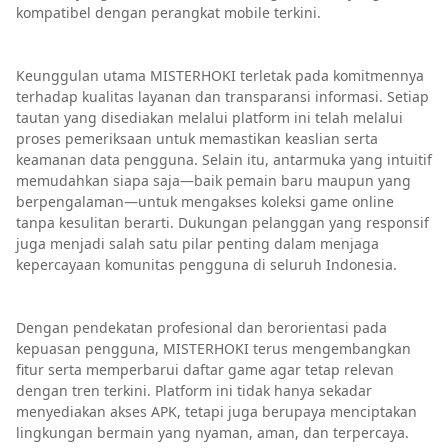
kompatibel dengan perangkat mobile terkini.
Keunggulan utama MISTERHOKI terletak pada komitmennya
terhadap kualitas layanan dan transparansi informasi. Setiap
tautan yang disediakan melalui platform ini telah melalui
proses pemeriksaan untuk memastikan keaslian serta
keamanan data pengguna. Selain itu, antarmuka yang intuitif
memudahkan siapa saja—baik pemain baru maupun yang
berpengalaman—untuk mengakses koleksi game online
tanpa kesulitan berarti. Dukungan pelanggan yang responsif
juga menjadi salah satu pilar penting dalam menjaga
kepercayaan komunitas pengguna di seluruh Indonesia.
Dengan pendekatan profesional dan berorientasi pada
kepuasan pengguna, MISTERHOKI terus mengembangkan
fitur serta memperbarui daftar game agar tetap relevan
dengan tren terkini. Platform ini tidak hanya sekadar
menyediakan akses APK, tetapi juga berupaya menciptakan
lingkungan bermain yang nyaman, aman, dan terpercaya.