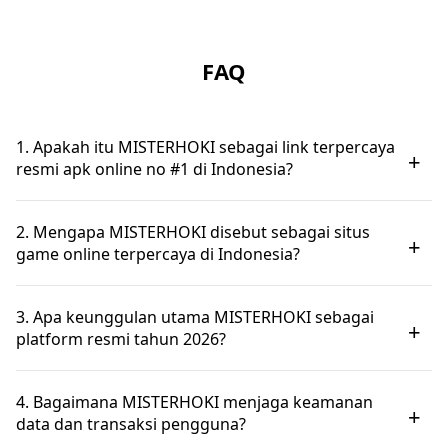
FAQ
1. Apakah itu MISTERHOKI sebagai link terpercaya
+
resmi apk online no #1 di Indonesia?
MISTERHOKI sudah di akui melalui liensi resmi yang
2. Mengapa MISTERHOKI disebut sebagai situs
memberikan pengelaman bermain yang optimal, dan sesnasi
+
game online terpercaya di Indonesia?
bermain yang lebih menyenangkan dari platform manapun.
MISTERHOKI memperoleh kepercayaan karena menerapkan
3. Apa keunggulan utama MISTERHOKI sebagai
sistem proteksi data berlapis, proses transaksi yang cepat
+
platform resmi tahun 2026?
dan aman, serta layanan pelanggan yang responsif.
Komitmen terhadap transparansi dan integritas menjadikan
Keunggulan utama MISTERHOKI terletak pada kombinasi
platform ini pilihan utama bagi pengguna yang
4. Bagaimana MISTERHOKI menjaga keamanan
teknologi modern, antarmuka yang mudah digunakan, dan
+
mengutamakan keamanan.
data dan transaksi pengguna?
fokus pada kenyamanan pengguna. Platform ini terus