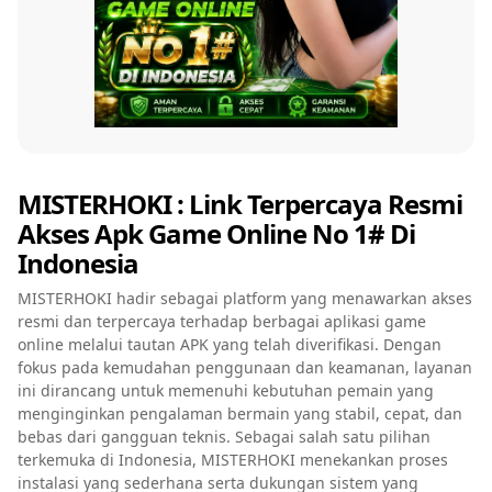
MISTERHOKI : Link Terpercaya Resmi
Akses Apk Game Online No 1# Di
Indonesia
MISTERHOKI hadir sebagai platform yang menawarkan akses
resmi dan terpercaya terhadap berbagai aplikasi game
online melalui tautan APK yang telah diverifikasi. Dengan
fokus pada kemudahan penggunaan dan keamanan, layanan
ini dirancang untuk memenuhi kebutuhan pemain yang
menginginkan pengalaman bermain yang stabil, cepat, dan
bebas dari gangguan teknis. Sebagai salah satu pilihan
terkemuka di Indonesia, MISTERHOKI menekankan proses
instalasi yang sederhana serta dukungan sistem yang