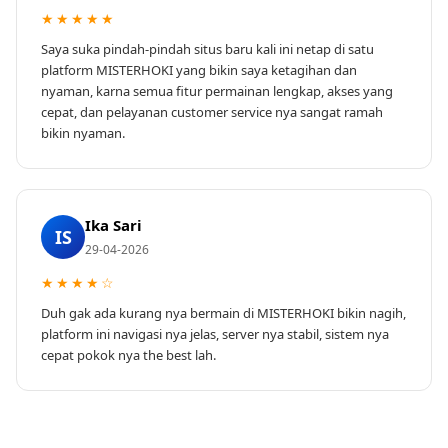
★★★★★
Saya suka pindah-pindah situs baru kali ini netap di satu
platform MISTERHOKI yang bikin saya ketagihan dan
nyaman, karna semua fitur permainan lengkap, akses yang
cepat, dan pelayanan customer service nya sangat ramah
bikin nyaman.
Ika Sari
IS
29-04-2026
★★★★☆
Duh gak ada kurang nya bermain di MISTERHOKI bikin nagih,
platform ini navigasi nya jelas, server nya stabil, sistem nya
cepat pokok nya the best lah.