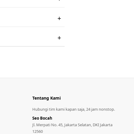
ah digunakan, dan fokus pada
+
n dapat diandalkan di seluruh
dan monitoring transaksi
+
tiap aktivitas berjalan secara
 di Indonesia. Baik pengguna
i pada kepercayaan jangka
Tentang Kami
Hubungi tim kami kapan saja, 24 jam nonstop.
Seo Bocah
Jl. Merpati No. 45, Jakarta Selatan, DKI Jakarta
12560