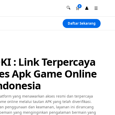
0
🔍
🛒
👤
☰
Daftar Sekarang
I : Link Terpercaya
es Apk Game Online
ndonesia
atform yang menawarkan akses resmi dan terpercaya
me online melalui tautan APK yang telah diverifikasi.
n penggunaan dan keamanan, layanan ini dirancang
pemain yang menginginkan pengalaman bermain yang