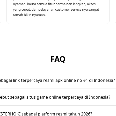
nyaman, karna semua fitur permainan lengkap, akses
yang cepat, dan pelayanan customer service nya sangat
ramah bikin nyaman.
FAQ
bagai link terpercaya resmi apk online no #1 di Indonesia?
lui liensi resmi yang memberikan pengelaman bermain yang opti
but sebagai situs game online terpercaya di Indonesia?
form manapun.
yaan karena menerapkan sistem proteksi data berlapis, proses t
STERHOKI sebagai platform resmi tahun 2026?
esponsif. Komitmen terhadap transparansi dan integritas menjadik