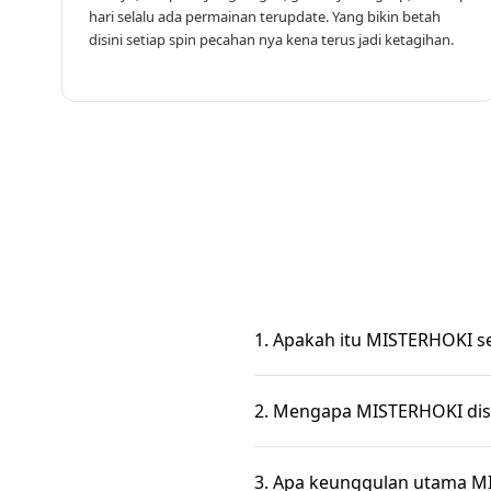
hari selalu ada permainan terupdate. Yang bikin betah
disini setiap spin pecahan nya kena terus jadi ketagihan.
1. Apakah itu MISTERHOKI se
MISTERHOKI sudah di akui mela
2. Mengapa MISTERHOKI dise
lebih menyenangkan dari plat
MISTERHOKI memperoleh keperca
3. Apa keunggulan utama MI
serta layanan pelanggan yang r