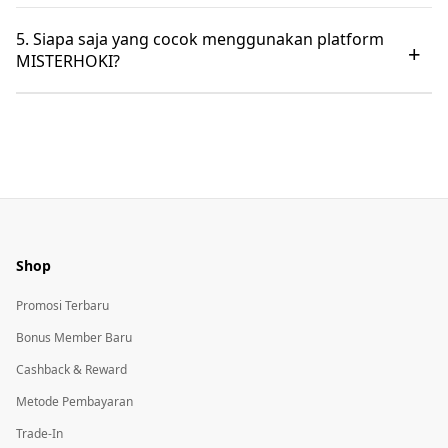
mengembangkan layanan agar tetap relevan, stabil, dan
MISTERHOKI menerapkan sistem keamanan berlapis yang
dapat diandalkan di seluruh wilayah Indonesia pada tahun
5. Siapa saja yang cocok menggunakan platform
mencakup enkripsi data, proteksi akun, dan monitoring
+
2026.
MISTERHOKI?
transaksi secara real-time. Setiap proses dirancang untuk
melindungi informasi pribadi serta memastikan setiap
Platform MISTERHOKI cocok bagi siapa saja yang mencari
aktivitas berjalan secara aman dan terkontrol.
situs game online resmi dan terpercaya di Indonesia. Baik
pengguna baru maupun berpengalaman dapat menikmati
layanan yang stabil, profesional, dan berorientasi pada
kepercayaan jangka panjang sepanjang tahun 2026.
Shop
Promosi Terbaru
Bonus Member Baru
Cashback & Reward
Metode Pembayaran
Trade-In