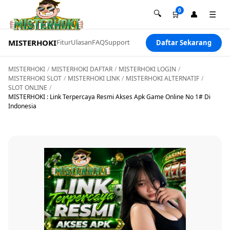
0
🔍
🛒
👤
☰
Fitur
Ulasan
FAQ
Support
MISTERHOKI
Daftar Sekarang
MISTERHOKI
/
MISTERHOKI DAFTAR
/
MISTERHOKI LOGIN
/
MISTERHOKI SLOT
/
MISTERHOKI LINK
/
MISTERHOKI ALTERNATIF
/
SLOT ONLINE
/
MISTERHOKI : Link Terpercaya Resmi Akses Apk Game Online No 1# Di
Indonesia