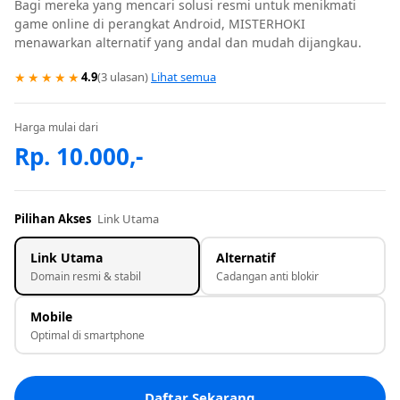
Bagi mereka yang mencari solusi resmi untuk menikmati
game online di perangkat Android, MISTERHOKI
menawarkan alternatif yang andal dan mudah dijangkau.
★★★★★
4.9
(3 ulasan)
Lihat semua
Harga mulai dari
Rp. 10.000,-
Pilihan Akses
Link Utama
Link Utama
Alternatif
Domain resmi & stabil
Cadangan anti blokir
Mobile
Optimal di smartphone
Daftar Sekarang