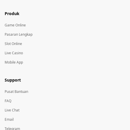
Produk
Game Online
Pasaran Lengkap
Slot Online
Live Casino
Mobile App
Support
Pusat Bantuan
FAQ
Live Chat
Email
Telegram