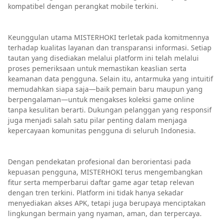
kompatibel dengan perangkat mobile terkini.
Keunggulan utama MISTERHOKI terletak pada komitmennya
terhadap kualitas layanan dan transparansi informasi. Setiap
tautan yang disediakan melalui platform ini telah melalui
proses pemeriksaan untuk memastikan keaslian serta
keamanan data pengguna. Selain itu, antarmuka yang intuitif
memudahkan siapa saja—baik pemain baru maupun yang
berpengalaman—untuk mengakses koleksi game online
tanpa kesulitan berarti. Dukungan pelanggan yang responsif
juga menjadi salah satu pilar penting dalam menjaga
kepercayaan komunitas pengguna di seluruh Indonesia.
Dengan pendekatan profesional dan berorientasi pada
kepuasan pengguna, MISTERHOKI terus mengembangkan
fitur serta memperbarui daftar game agar tetap relevan
dengan tren terkini. Platform ini tidak hanya sekadar
menyediakan akses APK, tetapi juga berupaya menciptakan
lingkungan bermain yang nyaman, aman, dan terpercaya.