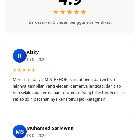
★★★★★
Berdasarkan 3 ulasan pengguna terverifikasi
Rizky
R
15-05-2026
★★★★★
Menurut gua ya, MISTERHOKI sangat beda dari website
lainnya, tampilan yang elegan, gamenya lengkap, dan tiap
hari selalu ada permainan terupdate. Yang bikin betah disini
setiap spin pecahan nya kena terus jadi ketagihan.
Muhamed Sariawan
MS
13-05-2026