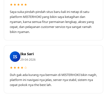
★★★★★
Saya suka pindah-pindah situs baru kali ini netap di satu
platform MISTERHOKI yang bikin saya ketagihan dan
nyaman, karna semua fitur permainan lengkap, akses yang
cepat, dan pelayanan customer service nya sangat ramah
bikin nyaman.
Ika Sari
IS
29-04-2026
★★★★☆
Duh gak ada kurang nya bermain di MISTERHOKI bikin nagih,
platform ini navigasi nya jelas, server nya stabil, sistem nya
cepat pokok nya the best lah.