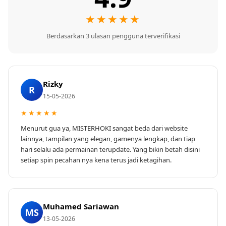
★★★★★
Berdasarkan 3 ulasan pengguna terverifikasi
Rizky
R
15-05-2026
★★★★★
Menurut gua ya, MISTERHOKI sangat beda dari website
lainnya, tampilan yang elegan, gamenya lengkap, dan tiap
hari selalu ada permainan terupdate. Yang bikin betah disini
setiap spin pecahan nya kena terus jadi ketagihan.
Muhamed Sariawan
MS
13-05-2026