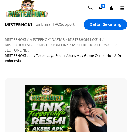
0
🔍
🛒
👤
☰
Fitur
Ulasan
FAQ
Support
MISTERHOKI
Daftar Sekarang
MISTERHOKI
/
MISTERHOKI DAFTAR
/
MISTERHOKI LOGIN
/
MISTERHOKI SLOT
/
MISTERHOKI LINK
/
MISTERHOKI ALTERNATIF
/
SLOT ONLINE
/
MISTERHOKI : Link Terpercaya Resmi Akses Apk Game Online No 1# Di
Indonesia