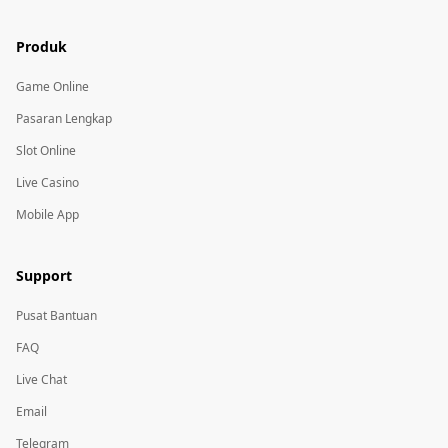
Produk
Game Online
Pasaran Lengkap
Slot Online
Live Casino
Mobile App
Support
Pusat Bantuan
FAQ
Live Chat
Email
Telegram