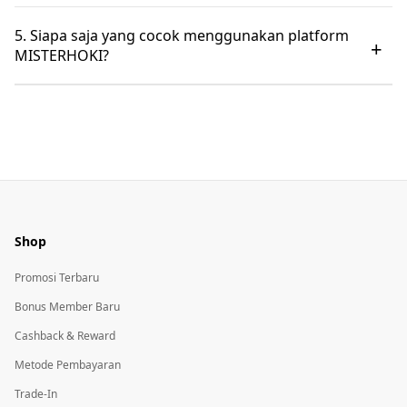
mengembangkan layanan agar tetap relevan, stabil, dan
MISTERHOKI menerapkan sistem keamanan berlapis yang
dapat diandalkan di seluruh wilayah Indonesia pada tahun
5. Siapa saja yang cocok menggunakan platform
mencakup enkripsi data, proteksi akun, dan monitoring
+
2026.
MISTERHOKI?
transaksi secara real-time. Setiap proses dirancang untuk
melindungi informasi pribadi serta memastikan setiap
Platform MISTERHOKI cocok bagi siapa saja yang mencari
aktivitas berjalan secara aman dan terkontrol.
situs game online resmi dan terpercaya di Indonesia. Baik
pengguna baru maupun berpengalaman dapat menikmati
layanan yang stabil, profesional, dan berorientasi pada
kepercayaan jangka panjang sepanjang tahun 2026.
Shop
Promosi Terbaru
Bonus Member Baru
Cashback & Reward
Metode Pembayaran
Trade-In