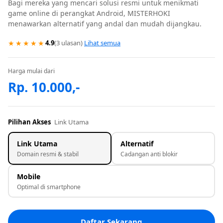
Bagi mereka yang mencari solusi resmi untuk menikmati
game online di perangkat Android, MISTERHOKI
menawarkan alternatif yang andal dan mudah dijangkau.
★★★★★
4.9
(3 ulasan)
Lihat semua
Harga mulai dari
Rp. 10.000,-
Pilihan Akses
Link Utama
Link Utama
Alternatif
Domain resmi & stabil
Cadangan anti blokir
Mobile
Optimal di smartphone
Daftar Sekarang