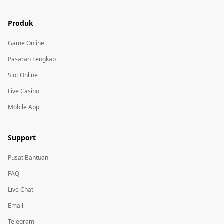
Produk
Game Online
Pasaran Lengkap
Slot Online
Live Casino
Mobile App
Support
Pusat Bantuan
FAQ
Live Chat
Email
Telegram