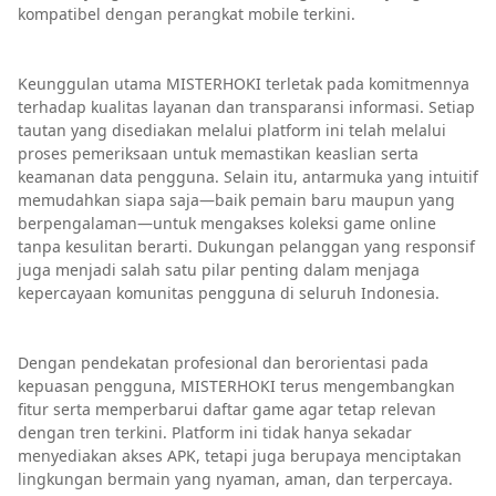
kompatibel dengan perangkat mobile terkini.
Keunggulan utama MISTERHOKI terletak pada komitmennya
terhadap kualitas layanan dan transparansi informasi. Setiap
tautan yang disediakan melalui platform ini telah melalui
proses pemeriksaan untuk memastikan keaslian serta
keamanan data pengguna. Selain itu, antarmuka yang intuitif
memudahkan siapa saja—baik pemain baru maupun yang
berpengalaman—untuk mengakses koleksi game online
tanpa kesulitan berarti. Dukungan pelanggan yang responsif
juga menjadi salah satu pilar penting dalam menjaga
kepercayaan komunitas pengguna di seluruh Indonesia.
Dengan pendekatan profesional dan berorientasi pada
kepuasan pengguna, MISTERHOKI terus mengembangkan
fitur serta memperbarui daftar game agar tetap relevan
dengan tren terkini. Platform ini tidak hanya sekadar
menyediakan akses APK, tetapi juga berupaya menciptakan
lingkungan bermain yang nyaman, aman, dan terpercaya.