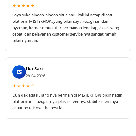
★★★★★
Saya suka pindah-pindah situs baru kali ini netap di satu
platform MISTERHOKI yang bikin saya ketagihan dan
nyaman, karna semua fitur permainan lengkap, akses yang
cepat, dan pelayanan customer service nya sangat ramah
bikin nyaman.
Ika Sari
IS
29-04-2026
★★★★☆
Duh gak ada kurang nya bermain di MISTERHOKI bikin nagih,
platform ini navigasi nya jelas, server nya stabil, sistem nya
cepat pokok nya the best lah.