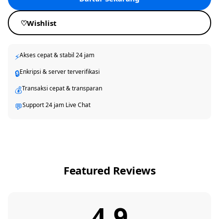
♡
Wishlist
Akses cepat & stabil 24 jam
⚡
Enkripsi & server terverifikasi
🔒
Transaksi cepat & transparan
💰
Support 24 jam Live Chat
💬
Featured Reviews
4.9