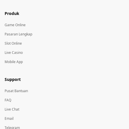
Produk
Game Online
Pasaran Lengkap
Slot Online
Live Casino
Mobile App
Support
Pusat Bantuan
FAQ
Live Chat
Email
Telegram