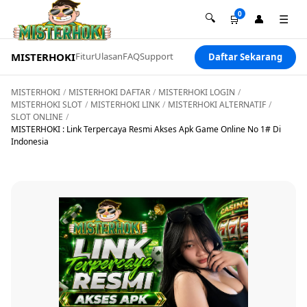
0
🔍
🛒
👤
☰
Fitur
Ulasan
FAQ
Support
MISTERHOKI
Daftar Sekarang
MISTERHOKI
/
MISTERHOKI DAFTAR
/
MISTERHOKI LOGIN
/
MISTERHOKI SLOT
/
MISTERHOKI LINK
/
MISTERHOKI ALTERNATIF
/
SLOT ONLINE
/
MISTERHOKI : Link Terpercaya Resmi Akses Apk Game Online No 1# Di
Indonesia