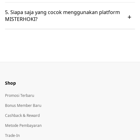
mengembangkan layanan agar tetap relevan, stabil, dan
MISTERHOKI menerapkan sistem keamanan berlapis yang
dapat diandalkan di seluruh wilayah Indonesia pada tahun
5. Siapa saja yang cocok menggunakan platform
mencakup enkripsi data, proteksi akun, dan monitoring
+
2026.
MISTERHOKI?
transaksi secara real-time. Setiap proses dirancang untuk
melindungi informasi pribadi serta memastikan setiap
Platform MISTERHOKI cocok bagi siapa saja yang mencari
aktivitas berjalan secara aman dan terkontrol.
situs game online resmi dan terpercaya di Indonesia. Baik
pengguna baru maupun berpengalaman dapat menikmati
layanan yang stabil, profesional, dan berorientasi pada
kepercayaan jangka panjang sepanjang tahun 2026.
Shop
Promosi Terbaru
Bonus Member Baru
Cashback & Reward
Metode Pembayaran
Trade-In