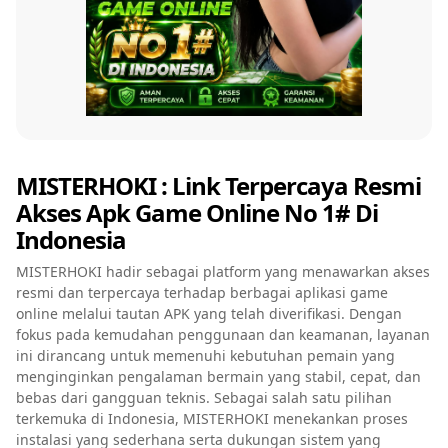
MISTERHOKI : Link Terpercaya Resmi
Akses Apk Game Online No 1# Di
Indonesia
MISTERHOKI hadir sebagai platform yang menawarkan akses
resmi dan terpercaya terhadap berbagai aplikasi game
online melalui tautan APK yang telah diverifikasi. Dengan
fokus pada kemudahan penggunaan dan keamanan, layanan
ini dirancang untuk memenuhi kebutuhan pemain yang
menginginkan pengalaman bermain yang stabil, cepat, dan
bebas dari gangguan teknis. Sebagai salah satu pilihan
terkemuka di Indonesia, MISTERHOKI menekankan proses
instalasi yang sederhana serta dukungan sistem yang