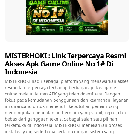
MISTERHOKI : Link Terpercaya Resmi
Akses Apk Game Online No 1# Di
Indonesia
MISTERHOKI hadir sebagai platform yang menawarkan akses
resmi dan terpercaya terhadap berbagai aplikasi game
online melalui tautan APK yang telah diverifikasi. Dengan
fokus pada kemudahan penggunaan dan keamanan, layanan
ini dirancang untuk memenuhi kebutuhan pemain yang
menginginkan pengalaman bermain yang stabil, cepat, dan
bebas dari gangguan teknis. Sebagai salah satu pilihan
terkemuka di Indonesia, MISTERHOKI menekankan proses
instalasi yang sederhana serta dukungan sistem yang