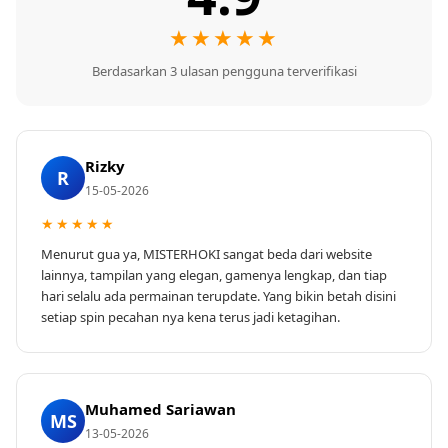
★★★★★
Berdasarkan 3 ulasan pengguna terverifikasi
Rizky
R
15-05-2026
★★★★★
Menurut gua ya, MISTERHOKI sangat beda dari website
lainnya, tampilan yang elegan, gamenya lengkap, dan tiap
hari selalu ada permainan terupdate. Yang bikin betah disini
setiap spin pecahan nya kena terus jadi ketagihan.
Muhamed Sariawan
MS
13-05-2026