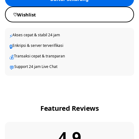
♡
Wishlist
Akses cepat & stabil 24 jam
⚡
Enkripsi & server terverifikasi
🔒
Transaksi cepat & transparan
💰
Support 24 jam Live Chat
💬
Featured Reviews
4.9