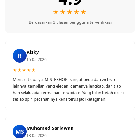
★★★★★
Berdasarkan 3 ulasan pengguna terverifikasi
Rizky
R
15-05-2026
★★★★★
Menurut gua ya, MISTERHOKI sangat beda dari website
lainnya, tampilan yang elegan, gamenya lengkap, dan tiap
hari selalu ada permainan terupdate. Yang bikin betah disini
setiap spin pecahan nya kena terus jadi ketagihan.
Muhamed Sariawan
MS
13-05-2026