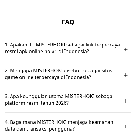
FAQ
1. Apakah itu MISTERHOKI sebagai link terpercaya
+
resmi apk online no #1 di Indonesia?
MISTERHOKI sudah di akui melalui liensi resmi yang
2. Mengapa MISTERHOKI disebut sebagai situs
memberikan pengelaman bermain yang optimal, dan sesnasi
+
game online terpercaya di Indonesia?
bermain yang lebih menyenangkan dari platform manapun.
MISTERHOKI memperoleh kepercayaan karena menerapkan
3. Apa keunggulan utama MISTERHOKI sebagai
sistem proteksi data berlapis, proses transaksi yang cepat
+
platform resmi tahun 2026?
dan aman, serta layanan pelanggan yang responsif.
Komitmen terhadap transparansi dan integritas menjadikan
Keunggulan utama MISTERHOKI terletak pada kombinasi
platform ini pilihan utama bagi pengguna yang
4. Bagaimana MISTERHOKI menjaga keamanan
teknologi modern, antarmuka yang mudah digunakan, dan
+
mengutamakan keamanan.
data dan transaksi pengguna?
fokus pada kenyamanan pengguna. Platform ini terus