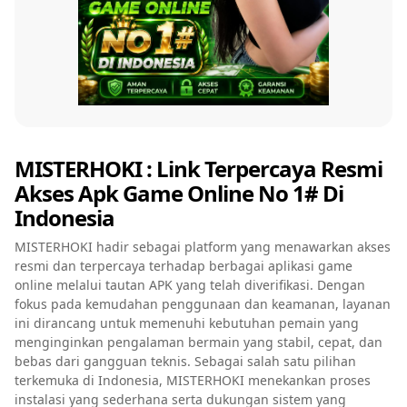
MISTERHOKI : Link Terpercaya Resmi
Akses Apk Game Online No 1# Di
Indonesia
MISTERHOKI hadir sebagai platform yang menawarkan akses
resmi dan terpercaya terhadap berbagai aplikasi game
online melalui tautan APK yang telah diverifikasi. Dengan
fokus pada kemudahan penggunaan dan keamanan, layanan
ini dirancang untuk memenuhi kebutuhan pemain yang
menginginkan pengalaman bermain yang stabil, cepat, dan
bebas dari gangguan teknis. Sebagai salah satu pilihan
terkemuka di Indonesia, MISTERHOKI menekankan proses
instalasi yang sederhana serta dukungan sistem yang