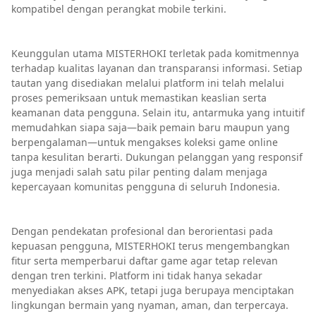
kompatibel dengan perangkat mobile terkini.
Keunggulan utama MISTERHOKI terletak pada komitmennya
terhadap kualitas layanan dan transparansi informasi. Setiap
tautan yang disediakan melalui platform ini telah melalui
proses pemeriksaan untuk memastikan keaslian serta
keamanan data pengguna. Selain itu, antarmuka yang intuitif
memudahkan siapa saja—baik pemain baru maupun yang
berpengalaman—untuk mengakses koleksi game online
tanpa kesulitan berarti. Dukungan pelanggan yang responsif
juga menjadi salah satu pilar penting dalam menjaga
kepercayaan komunitas pengguna di seluruh Indonesia.
Dengan pendekatan profesional dan berorientasi pada
kepuasan pengguna, MISTERHOKI terus mengembangkan
fitur serta memperbarui daftar game agar tetap relevan
dengan tren terkini. Platform ini tidak hanya sekadar
menyediakan akses APK, tetapi juga berupaya menciptakan
lingkungan bermain yang nyaman, aman, dan terpercaya.