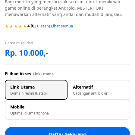
Bagi mereka yang mencari solusi resmi untuk menikmati
game online di perangkat Android, MISTERHOKI
menawarkan alternatif yang andal dan mudah dijangkau.
★★★★★
4.9
(3 ulasan)
Lihat semua
Harga mulai dari
Rp. 10.000,-
Pilihan Akses
Link Utama
Link Utama
Alternatif
Domain resmi & stabil
Cadangan anti blokir
Mobile
Optimal di smartphone
Daftar Sekarang