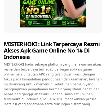
MISTERHOKI : Link Terpercaya Resmi
Akses Apk Game Online No 1# Di
Indonesia
MISTERHOKI hadir sebagai platform yang menawarkan akses
resmi dan terpercaya terhadap berbagai aplikasi game
online melalui tautan APK yang telah diverifikasi. Dengan
fokus pada kemudahan penggunaan dan keamanan, layanan
ini dirancang untuk memenuhi kebutuhan pemain yang
menginginkan pengalaman bermain yang stabil, cepat, dan
bebas dari gangguan teknis. Sebagai salah satu pilihan
terkemuka di Indonesia, MISTERHOKI menekankan proses
instalasi yang sederhana serta dukungan sistem yang