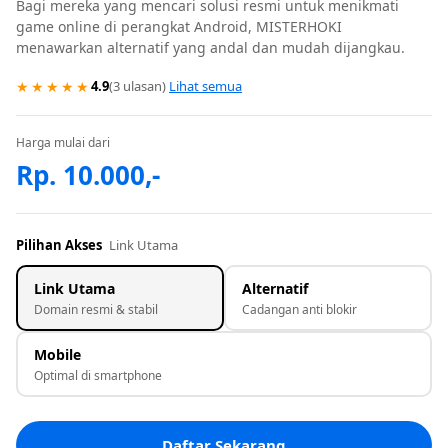
Bagi mereka yang mencari solusi resmi untuk menikmati
game online di perangkat Android, MISTERHOKI
menawarkan alternatif yang andal dan mudah dijangkau.
★★★★★
4.9
(3 ulasan)
Lihat semua
Harga mulai dari
Rp. 10.000,-
Pilihan Akses
Link Utama
Link Utama
Alternatif
Domain resmi & stabil
Cadangan anti blokir
Mobile
Optimal di smartphone
Daftar Sekarang