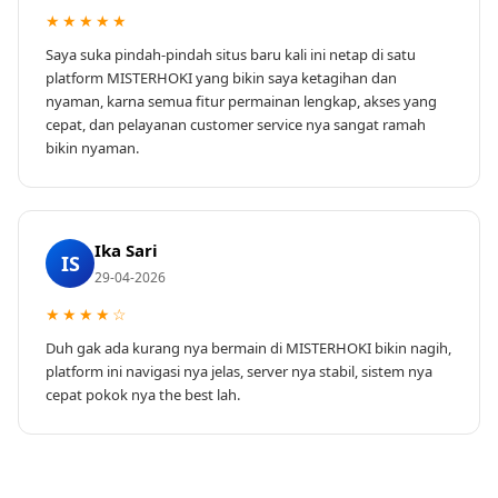
★★★★★
Saya suka pindah-pindah situs baru kali ini netap di satu
platform MISTERHOKI yang bikin saya ketagihan dan
nyaman, karna semua fitur permainan lengkap, akses yang
cepat, dan pelayanan customer service nya sangat ramah
bikin nyaman.
Ika Sari
IS
29-04-2026
★★★★☆
Duh gak ada kurang nya bermain di MISTERHOKI bikin nagih,
platform ini navigasi nya jelas, server nya stabil, sistem nya
cepat pokok nya the best lah.