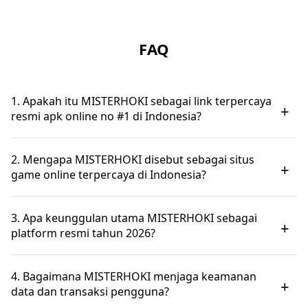
FAQ
1. Apakah itu MISTERHOKI sebagai link terpercaya
+
resmi apk online no #1 di Indonesia?
MISTERHOKI sudah di akui melalui liensi resmi yang
2. Mengapa MISTERHOKI disebut sebagai situs
memberikan pengelaman bermain yang optimal, dan sesnasi
+
game online terpercaya di Indonesia?
bermain yang lebih menyenangkan dari platform manapun.
MISTERHOKI memperoleh kepercayaan karena menerapkan
3. Apa keunggulan utama MISTERHOKI sebagai
sistem proteksi data berlapis, proses transaksi yang cepat
+
platform resmi tahun 2026?
dan aman, serta layanan pelanggan yang responsif.
Komitmen terhadap transparansi dan integritas menjadikan
Keunggulan utama MISTERHOKI terletak pada kombinasi
platform ini pilihan utama bagi pengguna yang
4. Bagaimana MISTERHOKI menjaga keamanan
teknologi modern, antarmuka yang mudah digunakan, dan
+
mengutamakan keamanan.
data dan transaksi pengguna?
fokus pada kenyamanan pengguna. Platform ini terus