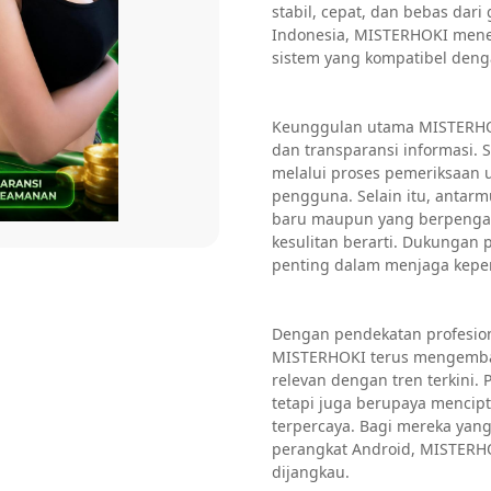
stabil, cepat, dan bebas dari
Indonesia, MISTERHOKI menek
sistem yang kompatibel denga
Keunggulan utama MISTERHOK
dan transparansi informasi. S
melalui proses pemeriksaan 
pengguna. Selain itu, antar
baru maupun yang berpenga
kesulitan berarti. Dukungan 
penting dalam menjaga keper
Dengan pendekatan profesion
MISTERHOKI terus mengemban
relevan dengan tren terkini. 
tetapi juga berupaya menci
terpercaya. Bagi mereka yang
perangkat Android, MISTERH
dijangkau.