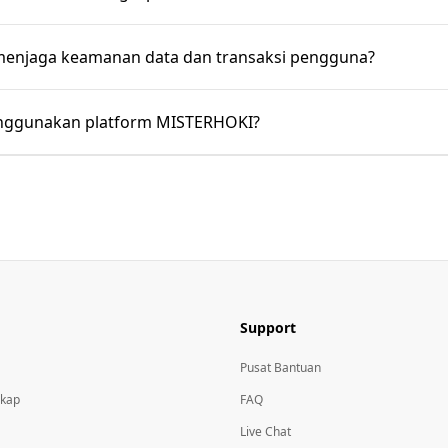
makan keamanan.
terletak pada kombinasi teknologi modern, antarmuka yang mud
enjaga keamanan data dan transaksi pengguna?
ini terus mengembangkan layanan agar tetap relevan, stabil, da
026.
keamanan berlapis yang mencakup enkripsi data, proteksi akun, 
menggunakan platform MISTERHOKI?
 dirancang untuk melindungi informasi pribadi serta memastikan se
 siapa saja yang mencari situs game online resmi dan terpercaya
at menikmati layanan yang stabil, profesional, dan berorientas
Support
Pusat Bantuan
gkap
FAQ
Live Chat