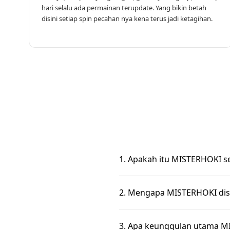
hari selalu ada permainan terupdate. Yang bikin betah
disini setiap spin pecahan nya kena terus jadi ketagihan.
1. Apakah itu MISTERHOKI se
MISTERHOKI sudah di akui mela
2. Mengapa MISTERHOKI dise
lebih menyenangkan dari plat
MISTERHOKI memperoleh keperca
3. Apa keunggulan utama MI
serta layanan pelanggan yang r