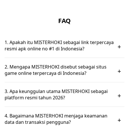
FAQ
1. Apakah itu MISTERHOKI sebagai link terpercaya
+
resmi apk online no #1 di Indonesia?
MISTERHOKI sudah di akui melalui liensi resmi yang
2. Mengapa MISTERHOKI disebut sebagai situs
memberikan pengelaman bermain yang optimal, dan sesnasi
+
game online terpercaya di Indonesia?
bermain yang lebih menyenangkan dari platform manapun.
MISTERHOKI memperoleh kepercayaan karena menerapkan
3. Apa keunggulan utama MISTERHOKI sebagai
sistem proteksi data berlapis, proses transaksi yang cepat
+
platform resmi tahun 2026?
dan aman, serta layanan pelanggan yang responsif.
Komitmen terhadap transparansi dan integritas menjadikan
Keunggulan utama MISTERHOKI terletak pada kombinasi
platform ini pilihan utama bagi pengguna yang
4. Bagaimana MISTERHOKI menjaga keamanan
teknologi modern, antarmuka yang mudah digunakan, dan
+
mengutamakan keamanan.
data dan transaksi pengguna?
fokus pada kenyamanan pengguna. Platform ini terus