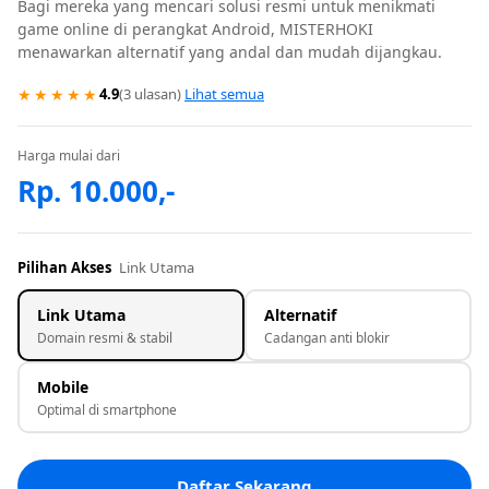
Bagi mereka yang mencari solusi resmi untuk menikmati
game online di perangkat Android, MISTERHOKI
menawarkan alternatif yang andal dan mudah dijangkau.
★★★★★
4.9
(3 ulasan)
Lihat semua
Harga mulai dari
Rp. 10.000,-
Pilihan Akses
Link Utama
Link Utama
Alternatif
Domain resmi & stabil
Cadangan anti blokir
Mobile
Optimal di smartphone
Daftar Sekarang