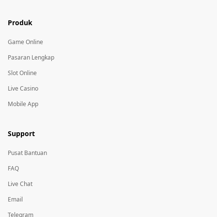
Produk
Game Online
Pasaran Lengkap
Slot Online
Live Casino
Mobile App
Support
Pusat Bantuan
FAQ
Live Chat
Email
Telegram