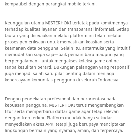
kompatibel dengan perangkat mobile terkini.
Keunggulan utama MISTERHOKI terletak pada komitmennya
terhadap kualitas layanan dan transparansi informasi. Setiap
tautan yang disediakan melalui platform ini telah melalui
proses pemeriksaan untuk memastikan keaslian serta
keamanan data pengguna. Selain itu, antarmuka yang intuitif
memudahkan siapa saja—baik pemain baru maupun yang
berpengalaman—untuk mengakses koleksi game online
tanpa kesulitan berarti. Dukungan pelanggan yang responsif
juga menjadi salah satu pilar penting dalam menjaga
kepercayaan komunitas pengguna di seluruh Indonesia.
Dengan pendekatan profesional dan berorientasi pada
kepuasan pengguna, MISTERHOKI terus mengembangkan
fitur serta memperbarui daftar game agar tetap relevan
dengan tren terkini. Platform ini tidak hanya sekadar
menyediakan akses APK, tetapi juga berupaya menciptakan
lingkungan bermain yang nyaman, aman, dan terpercaya.