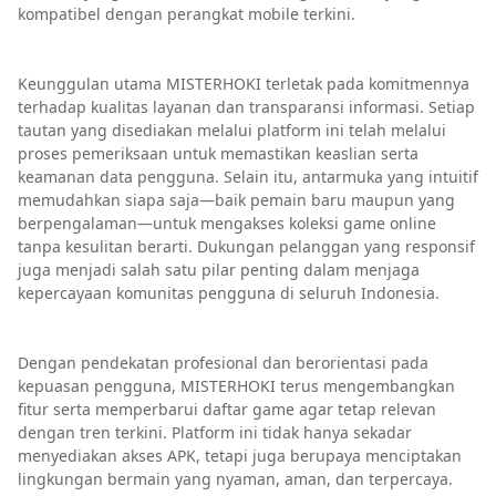
kompatibel dengan perangkat mobile terkini.
Keunggulan utama MISTERHOKI terletak pada komitmennya
terhadap kualitas layanan dan transparansi informasi. Setiap
tautan yang disediakan melalui platform ini telah melalui
proses pemeriksaan untuk memastikan keaslian serta
keamanan data pengguna. Selain itu, antarmuka yang intuitif
memudahkan siapa saja—baik pemain baru maupun yang
berpengalaman—untuk mengakses koleksi game online
tanpa kesulitan berarti. Dukungan pelanggan yang responsif
juga menjadi salah satu pilar penting dalam menjaga
kepercayaan komunitas pengguna di seluruh Indonesia.
Dengan pendekatan profesional dan berorientasi pada
kepuasan pengguna, MISTERHOKI terus mengembangkan
fitur serta memperbarui daftar game agar tetap relevan
dengan tren terkini. Platform ini tidak hanya sekadar
menyediakan akses APK, tetapi juga berupaya menciptakan
lingkungan bermain yang nyaman, aman, dan terpercaya.