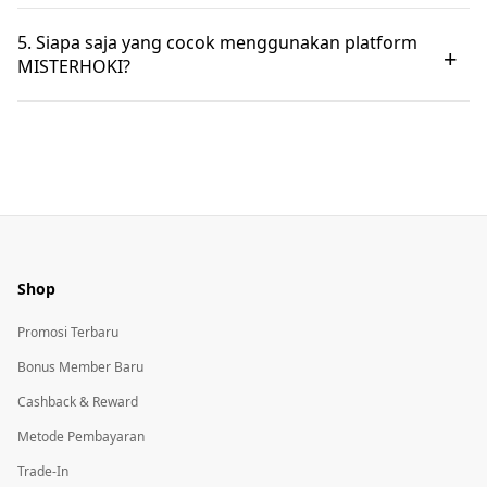
mengembangkan layanan agar tetap relevan, stabil, dan
MISTERHOKI menerapkan sistem keamanan berlapis yang
dapat diandalkan di seluruh wilayah Indonesia pada tahun
5. Siapa saja yang cocok menggunakan platform
mencakup enkripsi data, proteksi akun, dan monitoring
+
2026.
MISTERHOKI?
transaksi secara real-time. Setiap proses dirancang untuk
melindungi informasi pribadi serta memastikan setiap
Platform MISTERHOKI cocok bagi siapa saja yang mencari
aktivitas berjalan secara aman dan terkontrol.
situs game online resmi dan terpercaya di Indonesia. Baik
pengguna baru maupun berpengalaman dapat menikmati
layanan yang stabil, profesional, dan berorientasi pada
kepercayaan jangka panjang sepanjang tahun 2026.
Shop
Promosi Terbaru
Bonus Member Baru
Cashback & Reward
Metode Pembayaran
Trade-In