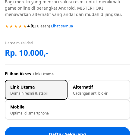
Bagi mereka yang mencari solusi resmi untuk menikmati
game online di perangkat Android, MISTERHOKI
menawarkan alternatif yang andal dan mudah dijangkau.
★★★★★
4.9
(3 ulasan)
Lihat semua
Harga mulai dari
Rp. 10.000,-
Pilihan Akses
Link Utama
Link Utama
Alternatif
Domain resmi & stabil
Cadangan anti blokir
Mobile
Optimal di smartphone
Daftar Sekarang