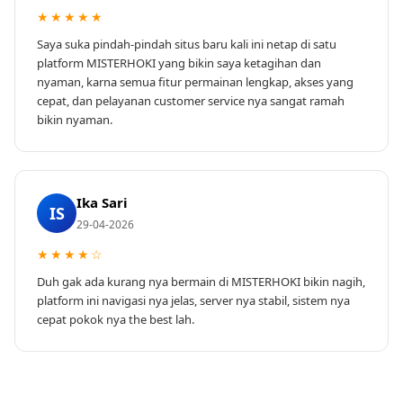
★★★★★
Saya suka pindah-pindah situs baru kali ini netap di satu
platform MISTERHOKI yang bikin saya ketagihan dan
nyaman, karna semua fitur permainan lengkap, akses yang
cepat, dan pelayanan customer service nya sangat ramah
bikin nyaman.
Ika Sari
IS
29-04-2026
★★★★☆
Duh gak ada kurang nya bermain di MISTERHOKI bikin nagih,
platform ini navigasi nya jelas, server nya stabil, sistem nya
cepat pokok nya the best lah.