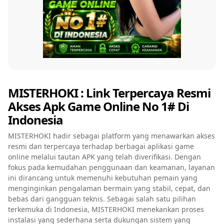
MISTERHOKI : Link Terpercaya Resmi
Akses Apk Game Online No 1# Di
Indonesia
MISTERHOKI hadir sebagai platform yang menawarkan akses
resmi dan terpercaya terhadap berbagai aplikasi game
online melalui tautan APK yang telah diverifikasi. Dengan
fokus pada kemudahan penggunaan dan keamanan, layanan
ini dirancang untuk memenuhi kebutuhan pemain yang
menginginkan pengalaman bermain yang stabil, cepat, dan
bebas dari gangguan teknis. Sebagai salah satu pilihan
terkemuka di Indonesia, MISTERHOKI menekankan proses
instalasi yang sederhana serta dukungan sistem yang