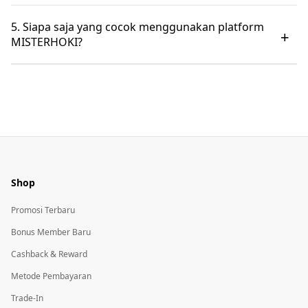
mengembangkan layanan agar tetap relevan, stabil, dan
MISTERHOKI menerapkan sistem keamanan berlapis yang
dapat diandalkan di seluruh wilayah Indonesia pada tahun
5. Siapa saja yang cocok menggunakan platform
mencakup enkripsi data, proteksi akun, dan monitoring
+
2026.
MISTERHOKI?
transaksi secara real-time. Setiap proses dirancang untuk
melindungi informasi pribadi serta memastikan setiap
Platform MISTERHOKI cocok bagi siapa saja yang mencari
aktivitas berjalan secara aman dan terkontrol.
situs game online resmi dan terpercaya di Indonesia. Baik
pengguna baru maupun berpengalaman dapat menikmati
layanan yang stabil, profesional, dan berorientasi pada
kepercayaan jangka panjang sepanjang tahun 2026.
Shop
Promosi Terbaru
Bonus Member Baru
Cashback & Reward
Metode Pembayaran
Trade-In