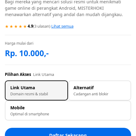
Bagi mereka yang mencari solusi resmi untuk menikmati
game online di perangkat Android, MISTERHOKI
menawarkan alternatif yang andal dan mudah dijangkau.
★★★★★
4.9
(3 ulasan)
Lihat semua
Harga mulai dari
Rp. 10.000,-
Pilihan Akses
Link Utama
Link Utama
Alternatif
Domain resmi & stabil
Cadangan anti blokir
Mobile
Optimal di smartphone
Daftar Sekarang