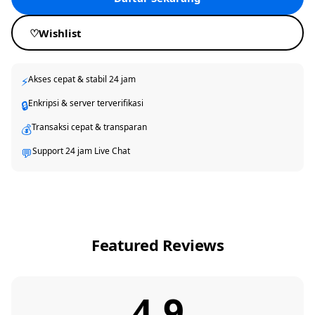
♡
Wishlist
Akses cepat & stabil 24 jam
⚡
Enkripsi & server terverifikasi
🔒
Transaksi cepat & transparan
💰
Support 24 jam Live Chat
💬
Featured Reviews
4.9