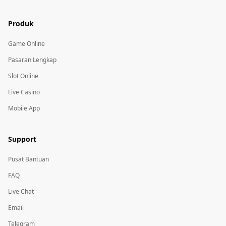
Produk
Game Online
Pasaran Lengkap
Slot Online
Live Casino
Mobile App
Support
Pusat Bantuan
FAQ
Live Chat
Email
Telegram