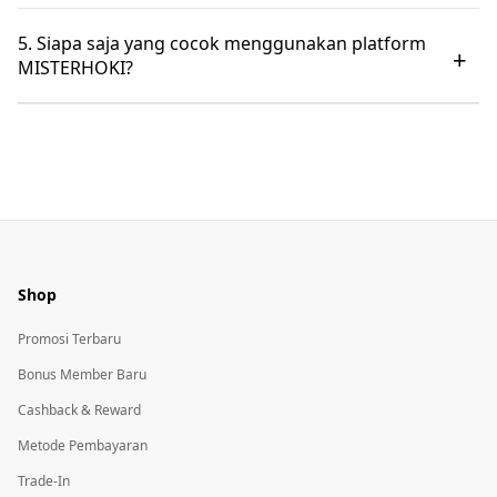
mengembangkan layanan agar tetap relevan, stabil, dan
MISTERHOKI menerapkan sistem keamanan berlapis yang
dapat diandalkan di seluruh wilayah Indonesia pada tahun
5. Siapa saja yang cocok menggunakan platform
mencakup enkripsi data, proteksi akun, dan monitoring
+
2026.
MISTERHOKI?
transaksi secara real-time. Setiap proses dirancang untuk
melindungi informasi pribadi serta memastikan setiap
Platform MISTERHOKI cocok bagi siapa saja yang mencari
aktivitas berjalan secara aman dan terkontrol.
situs game online resmi dan terpercaya di Indonesia. Baik
pengguna baru maupun berpengalaman dapat menikmati
layanan yang stabil, profesional, dan berorientasi pada
kepercayaan jangka panjang sepanjang tahun 2026.
Shop
Promosi Terbaru
Bonus Member Baru
Cashback & Reward
Metode Pembayaran
Trade-In