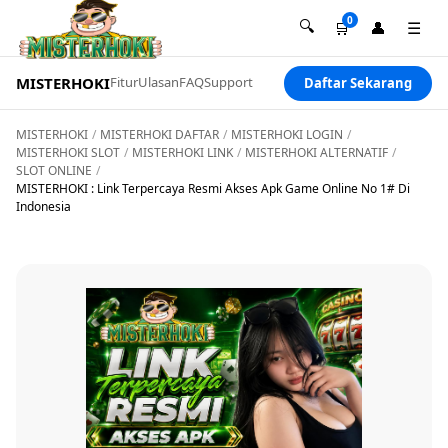
0
🔍
🛒
👤
☰
Fitur
Ulasan
FAQ
Support
MISTERHOKI
Daftar Sekarang
MISTERHOKI
/
MISTERHOKI DAFTAR
/
MISTERHOKI LOGIN
/
MISTERHOKI SLOT
/
MISTERHOKI LINK
/
MISTERHOKI ALTERNATIF
/
SLOT ONLINE
/
MISTERHOKI : Link Terpercaya Resmi Akses Apk Game Online No 1# Di
Indonesia