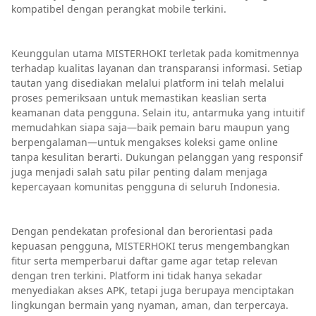
kompatibel dengan perangkat mobile terkini.
Keunggulan utama MISTERHOKI terletak pada komitmennya
terhadap kualitas layanan dan transparansi informasi. Setiap
tautan yang disediakan melalui platform ini telah melalui
proses pemeriksaan untuk memastikan keaslian serta
keamanan data pengguna. Selain itu, antarmuka yang intuitif
memudahkan siapa saja—baik pemain baru maupun yang
berpengalaman—untuk mengakses koleksi game online
tanpa kesulitan berarti. Dukungan pelanggan yang responsif
juga menjadi salah satu pilar penting dalam menjaga
kepercayaan komunitas pengguna di seluruh Indonesia.
Dengan pendekatan profesional dan berorientasi pada
kepuasan pengguna, MISTERHOKI terus mengembangkan
fitur serta memperbarui daftar game agar tetap relevan
dengan tren terkini. Platform ini tidak hanya sekadar
menyediakan akses APK, tetapi juga berupaya menciptakan
lingkungan bermain yang nyaman, aman, dan terpercaya.