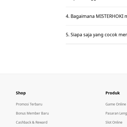
bagi pengguna yang menguta
Keunggulan utama MISTERHOKI 
4. Bagaimana MISTERHOKI m
kenyamanan pengguna. Platform 
wilayah Indonesia pada tahun 2
MISTERHOKI menerapkan sistem 
5. Siapa saja yang cocok 
secara real-time. Setiap proses
aman dan terkontrol.
Platform MISTERHOKI cocok bagi
baru maupun berpengalaman dap
panjang sepanjang tahun 2026.
Shop
Produk
Promosi Terbaru
Game Online
Bonus Member Baru
Pasaran Len
Cashback & Reward
Slot Online