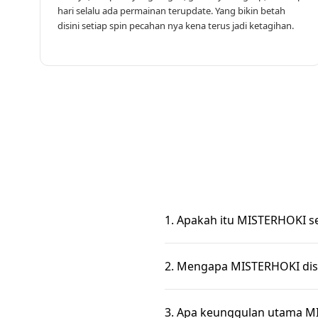
hari selalu ada permainan terupdate. Yang bikin betah
disini setiap spin pecahan nya kena terus jadi ketagihan.
1. Apakah itu MISTERHOKI se
MISTERHOKI sudah di akui mela
2. Mengapa MISTERHOKI dise
lebih menyenangkan dari plat
MISTERHOKI memperoleh keperca
3. Apa keunggulan utama MI
serta layanan pelanggan yang r