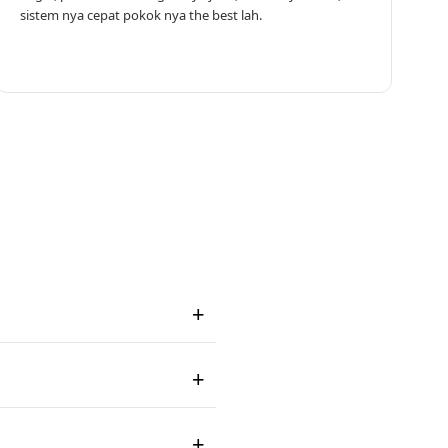
sistem nya cepat pokok nya the best lah.
+
mal, dan sesnasi bermain yang
+
ransaksi yang cepat dan aman,
+
an platform ini pilihan utama