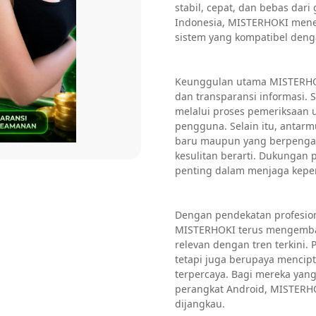
stabil, cepat, dan bebas dari
Indonesia, MISTERHOKI menek
sistem yang kompatibel denga
Keunggulan utama MISTERHOK
dan transparansi informasi. S
melalui proses pemeriksaan 
pengguna. Selain itu, antar
baru maupun yang berpenga
kesulitan berarti. Dukungan 
penting dalam menjaga keper
Dengan pendekatan profesion
MISTERHOKI terus mengemban
relevan dengan tren terkini. 
tetapi juga berupaya menci
terpercaya. Bagi mereka yang
perangkat Android, MISTERH
dijangkau.