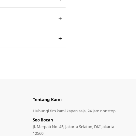
ah digunakan, dan fokus pada
+
n dapat diandalkan di seluruh
dan monitoring transaksi
+
tiap aktivitas berjalan secara
 di Indonesia. Baik pengguna
i pada kepercayaan jangka
Tentang Kami
Hubungi tim kami kapan saja, 24 jam nonstop.
Seo Bocah
Jl. Merpati No. 45, Jakarta Selatan, DKI Jakarta
12560