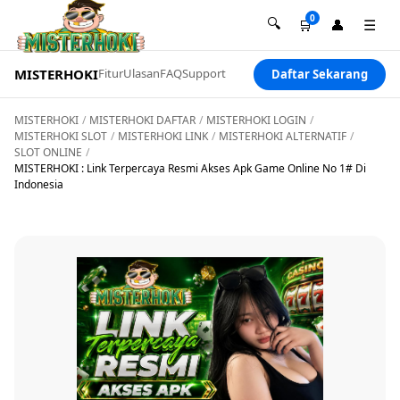
0
🔍
🛒
👤
☰
Fitur
Ulasan
FAQ
Support
MISTERHOKI
Daftar Sekarang
MISTERHOKI
/
MISTERHOKI DAFTAR
/
MISTERHOKI LOGIN
/
MISTERHOKI SLOT
/
MISTERHOKI LINK
/
MISTERHOKI ALTERNATIF
/
SLOT ONLINE
/
MISTERHOKI : Link Terpercaya Resmi Akses Apk Game Online No 1# Di
Indonesia