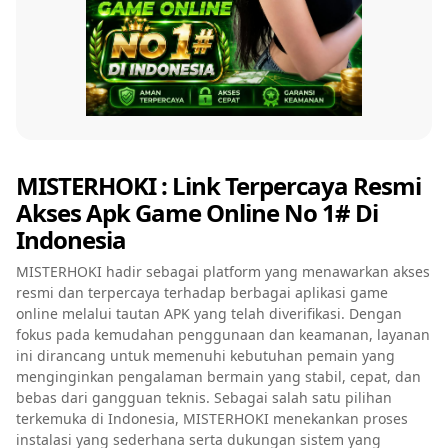
MISTERHOKI : Link Terpercaya Resmi
Akses Apk Game Online No 1# Di
Indonesia
MISTERHOKI hadir sebagai platform yang menawarkan akses
resmi dan terpercaya terhadap berbagai aplikasi game
online melalui tautan APK yang telah diverifikasi. Dengan
fokus pada kemudahan penggunaan dan keamanan, layanan
ini dirancang untuk memenuhi kebutuhan pemain yang
menginginkan pengalaman bermain yang stabil, cepat, dan
bebas dari gangguan teknis. Sebagai salah satu pilihan
terkemuka di Indonesia, MISTERHOKI menekankan proses
instalasi yang sederhana serta dukungan sistem yang