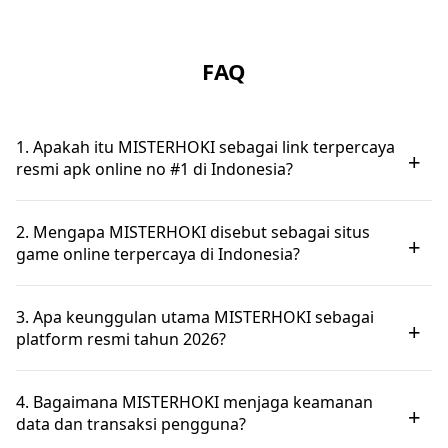
FAQ
1. Apakah itu MISTERHOKI sebagai link terpercaya
+
resmi apk online no #1 di Indonesia?
MISTERHOKI sudah di akui melalui liensi resmi yang
2. Mengapa MISTERHOKI disebut sebagai situs
memberikan pengelaman bermain yang optimal, dan sesnasi
+
game online terpercaya di Indonesia?
bermain yang lebih menyenangkan dari platform manapun.
MISTERHOKI memperoleh kepercayaan karena menerapkan
3. Apa keunggulan utama MISTERHOKI sebagai
sistem proteksi data berlapis, proses transaksi yang cepat
+
platform resmi tahun 2026?
dan aman, serta layanan pelanggan yang responsif.
Komitmen terhadap transparansi dan integritas menjadikan
Keunggulan utama MISTERHOKI terletak pada kombinasi
platform ini pilihan utama bagi pengguna yang
4. Bagaimana MISTERHOKI menjaga keamanan
teknologi modern, antarmuka yang mudah digunakan, dan
+
mengutamakan keamanan.
data dan transaksi pengguna?
fokus pada kenyamanan pengguna. Platform ini terus