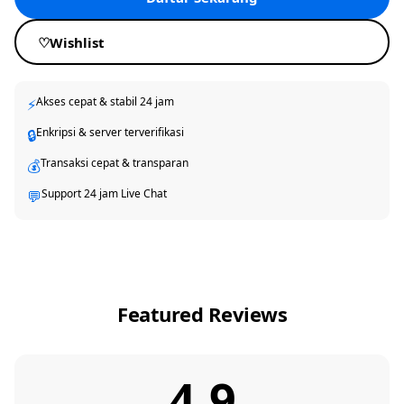
♡
Wishlist
Akses cepat & stabil 24 jam
⚡
Enkripsi & server terverifikasi
🔒
Transaksi cepat & transparan
💰
Support 24 jam Live Chat
💬
Featured Reviews
4.9