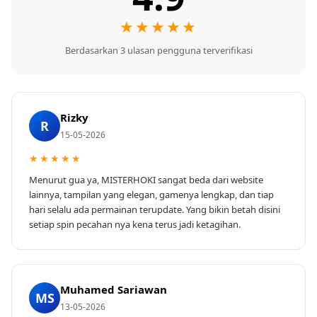
★★★★★
Berdasarkan 3 ulasan pengguna terverifikasi
Rizky
R
15-05-2026
★★★★★
Menurut gua ya, MISTERHOKI sangat beda dari website
lainnya, tampilan yang elegan, gamenya lengkap, dan tiap
hari selalu ada permainan terupdate. Yang bikin betah disini
setiap spin pecahan nya kena terus jadi ketagihan.
Muhamed Sariawan
MS
13-05-2026