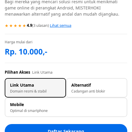
Bagi mereka yang mencari solusi resmi untuk menikmati
game online di perangkat Android, MISTERHOKI
menawarkan alternatif yang andal dan mudah dijangkau.
★★★★★
4.9
(3 ulasan)
Lihat semua
Harga mulai dari
Rp. 10.000,-
Pilihan Akses
Link Utama
Link Utama
Alternatif
Domain resmi & stabil
Cadangan anti blokir
Mobile
Optimal di smartphone
Daftar Sekarang