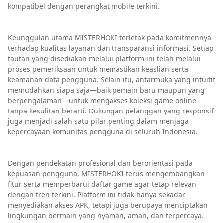
kompatibel dengan perangkat mobile terkini.
Keunggulan utama MISTERHOKI terletak pada komitmennya
terhadap kualitas layanan dan transparansi informasi. Setiap
tautan yang disediakan melalui platform ini telah melalui
proses pemeriksaan untuk memastikan keaslian serta
keamanan data pengguna. Selain itu, antarmuka yang intuitif
memudahkan siapa saja—baik pemain baru maupun yang
berpengalaman—untuk mengakses koleksi game online
tanpa kesulitan berarti. Dukungan pelanggan yang responsif
juga menjadi salah satu pilar penting dalam menjaga
kepercayaan komunitas pengguna di seluruh Indonesia.
Dengan pendekatan profesional dan berorientasi pada
kepuasan pengguna, MISTERHOKI terus mengembangkan
fitur serta memperbarui daftar game agar tetap relevan
dengan tren terkini. Platform ini tidak hanya sekadar
menyediakan akses APK, tetapi juga berupaya menciptakan
lingkungan bermain yang nyaman, aman, dan terpercaya.