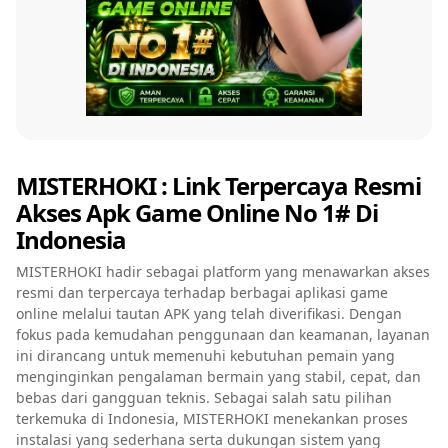
MISTERHOKI : Link Terpercaya Resmi
Akses Apk Game Online No 1# Di
Indonesia
MISTERHOKI hadir sebagai platform yang menawarkan akses
resmi dan terpercaya terhadap berbagai aplikasi game
online melalui tautan APK yang telah diverifikasi. Dengan
fokus pada kemudahan penggunaan dan keamanan, layanan
ini dirancang untuk memenuhi kebutuhan pemain yang
menginginkan pengalaman bermain yang stabil, cepat, dan
bebas dari gangguan teknis. Sebagai salah satu pilihan
terkemuka di Indonesia, MISTERHOKI menekankan proses
instalasi yang sederhana serta dukungan sistem yang