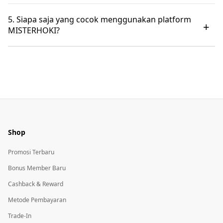
mengembangkan layanan agar tetap relevan, stabil, dan
MISTERHOKI menerapkan sistem keamanan berlapis yang
dapat diandalkan di seluruh wilayah Indonesia pada tahun
5. Siapa saja yang cocok menggunakan platform
mencakup enkripsi data, proteksi akun, dan monitoring
+
2026.
MISTERHOKI?
transaksi secara real-time. Setiap proses dirancang untuk
melindungi informasi pribadi serta memastikan setiap
Platform MISTERHOKI cocok bagi siapa saja yang mencari
aktivitas berjalan secara aman dan terkontrol.
situs game online resmi dan terpercaya di Indonesia. Baik
pengguna baru maupun berpengalaman dapat menikmati
layanan yang stabil, profesional, dan berorientasi pada
kepercayaan jangka panjang sepanjang tahun 2026.
Shop
Promosi Terbaru
Bonus Member Baru
Cashback & Reward
Metode Pembayaran
Trade-In