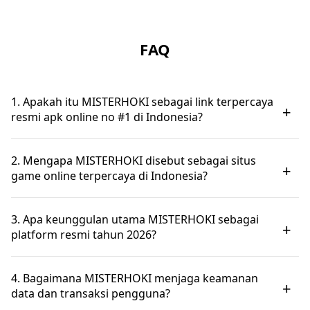
FAQ
1. Apakah itu MISTERHOKI sebagai link terpercaya
+
resmi apk online no #1 di Indonesia?
MISTERHOKI sudah di akui melalui liensi resmi yang
2. Mengapa MISTERHOKI disebut sebagai situs
memberikan pengelaman bermain yang optimal, dan sesnasi
+
game online terpercaya di Indonesia?
bermain yang lebih menyenangkan dari platform manapun.
MISTERHOKI memperoleh kepercayaan karena menerapkan
3. Apa keunggulan utama MISTERHOKI sebagai
sistem proteksi data berlapis, proses transaksi yang cepat
+
platform resmi tahun 2026?
dan aman, serta layanan pelanggan yang responsif.
Komitmen terhadap transparansi dan integritas menjadikan
Keunggulan utama MISTERHOKI terletak pada kombinasi
platform ini pilihan utama bagi pengguna yang
4. Bagaimana MISTERHOKI menjaga keamanan
teknologi modern, antarmuka yang mudah digunakan, dan
+
mengutamakan keamanan.
data dan transaksi pengguna?
fokus pada kenyamanan pengguna. Platform ini terus