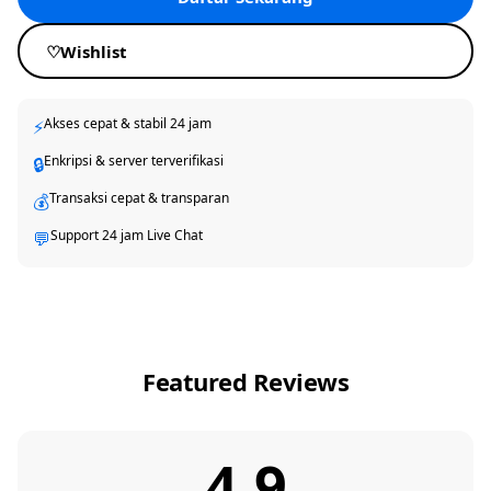
♡
Wishlist
Akses cepat & stabil 24 jam
⚡
Enkripsi & server terverifikasi
🔒
Transaksi cepat & transparan
💰
Support 24 jam Live Chat
💬
Featured Reviews
4.9