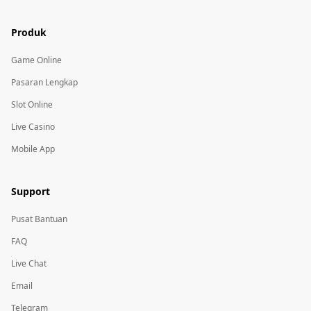
Produk
Game Online
Pasaran Lengkap
Slot Online
Live Casino
Mobile App
Support
Pusat Bantuan
FAQ
Live Chat
Email
Telegram