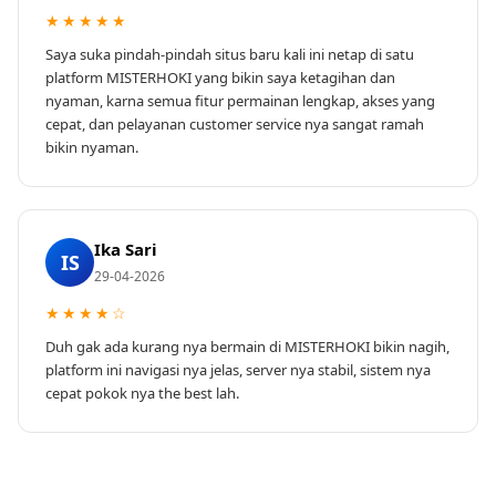
★★★★★
Saya suka pindah-pindah situs baru kali ini netap di satu
platform MISTERHOKI yang bikin saya ketagihan dan
nyaman, karna semua fitur permainan lengkap, akses yang
cepat, dan pelayanan customer service nya sangat ramah
bikin nyaman.
Ika Sari
IS
29-04-2026
★★★★☆
Duh gak ada kurang nya bermain di MISTERHOKI bikin nagih,
platform ini navigasi nya jelas, server nya stabil, sistem nya
cepat pokok nya the best lah.