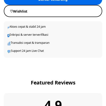
♡
Wishlist
Akses cepat & stabil 24 jam
⚡
Enkripsi & server terverifikasi
🔒
Transaksi cepat & transparan
💰
Support 24 jam Live Chat
💬
Featured Reviews
4.9