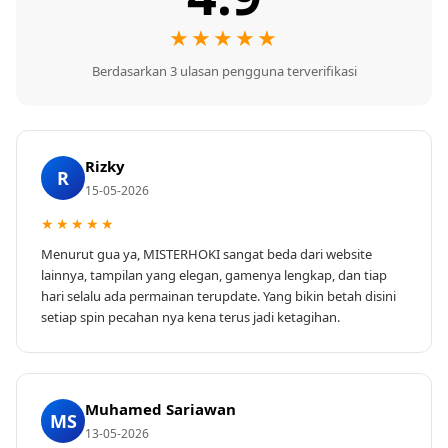
★★★★★
Berdasarkan 3 ulasan pengguna terverifikasi
Rizky
R
15-05-2026
★★★★★
Menurut gua ya, MISTERHOKI sangat beda dari website
lainnya, tampilan yang elegan, gamenya lengkap, dan tiap
hari selalu ada permainan terupdate. Yang bikin betah disini
setiap spin pecahan nya kena terus jadi ketagihan.
Muhamed Sariawan
MS
13-05-2026