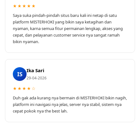
★★★★★
Saya suka pindah-pindah situs baru kali ini netap di satu
platform MISTERHOKI yang bikin saya ketagihan dan
nyaman, karna semua fitur permainan lengkap, akses yang
cepat, dan pelayanan customer service nya sangat ramah
bikin nyaman.
Ika Sari
IS
29-04-2026
★★★★☆
Duh gak ada kurang nya bermain di MISTERHOKI bikin nagih,
platform ini navigasi nya jelas, server nya stabil, sistem nya
cepat pokok nya the best lah.