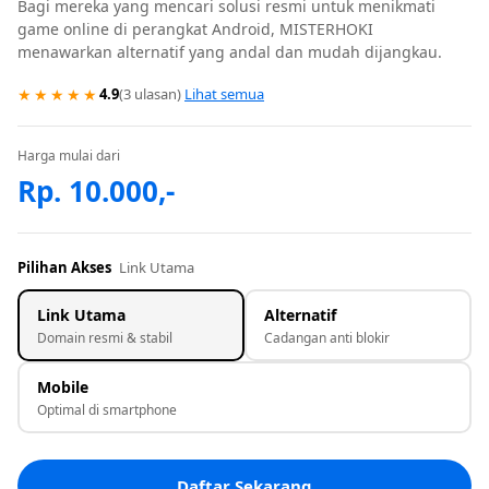
Bagi mereka yang mencari solusi resmi untuk menikmati
game online di perangkat Android, MISTERHOKI
menawarkan alternatif yang andal dan mudah dijangkau.
★★★★★
4.9
(3 ulasan)
Lihat semua
Harga mulai dari
Rp. 10.000,-
Pilihan Akses
Link Utama
Link Utama
Alternatif
Domain resmi & stabil
Cadangan anti blokir
Mobile
Optimal di smartphone
Daftar Sekarang