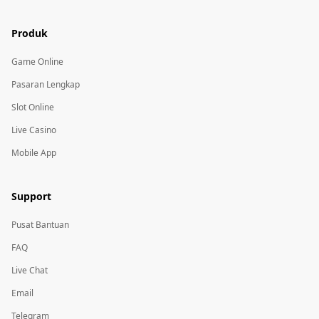
Produk
Game Online
Pasaran Lengkap
Slot Online
Live Casino
Mobile App
Support
Pusat Bantuan
FAQ
Live Chat
Email
Telegram