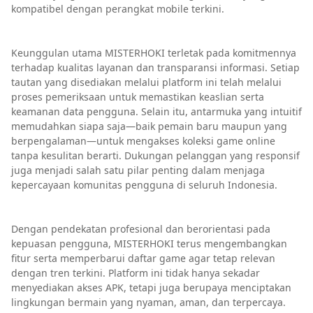
kompatibel dengan perangkat mobile terkini.
Keunggulan utama MISTERHOKI terletak pada komitmennya
terhadap kualitas layanan dan transparansi informasi. Setiap
tautan yang disediakan melalui platform ini telah melalui
proses pemeriksaan untuk memastikan keaslian serta
keamanan data pengguna. Selain itu, antarmuka yang intuitif
memudahkan siapa saja—baik pemain baru maupun yang
berpengalaman—untuk mengakses koleksi game online
tanpa kesulitan berarti. Dukungan pelanggan yang responsif
juga menjadi salah satu pilar penting dalam menjaga
kepercayaan komunitas pengguna di seluruh Indonesia.
Dengan pendekatan profesional dan berorientasi pada
kepuasan pengguna, MISTERHOKI terus mengembangkan
fitur serta memperbarui daftar game agar tetap relevan
dengan tren terkini. Platform ini tidak hanya sekadar
menyediakan akses APK, tetapi juga berupaya menciptakan
lingkungan bermain yang nyaman, aman, dan terpercaya.