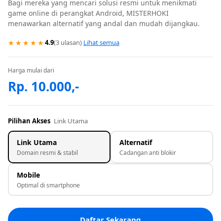
Bagi mereka yang mencari solusi resmi untuk menikmati
game online di perangkat Android, MISTERHOKI
menawarkan alternatif yang andal dan mudah dijangkau.
★★★★★
4.9
(3 ulasan)
Lihat semua
Harga mulai dari
Rp. 10.000,-
Pilihan Akses
Link Utama
Link Utama
Alternatif
Domain resmi & stabil
Cadangan anti blokir
Mobile
Optimal di smartphone
Daftar Sekarang