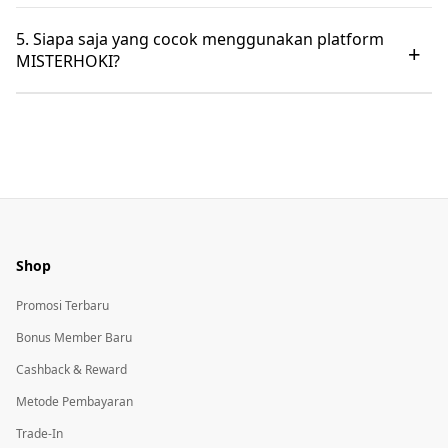
mengembangkan layanan agar tetap relevan, stabil, dan
MISTERHOKI menerapkan sistem keamanan berlapis yang
dapat diandalkan di seluruh wilayah Indonesia pada tahun
5. Siapa saja yang cocok menggunakan platform
mencakup enkripsi data, proteksi akun, dan monitoring
+
2026.
MISTERHOKI?
transaksi secara real-time. Setiap proses dirancang untuk
melindungi informasi pribadi serta memastikan setiap
Platform MISTERHOKI cocok bagi siapa saja yang mencari
aktivitas berjalan secara aman dan terkontrol.
situs game online resmi dan terpercaya di Indonesia. Baik
pengguna baru maupun berpengalaman dapat menikmati
layanan yang stabil, profesional, dan berorientasi pada
kepercayaan jangka panjang sepanjang tahun 2026.
Shop
Promosi Terbaru
Bonus Member Baru
Cashback & Reward
Metode Pembayaran
Trade-In