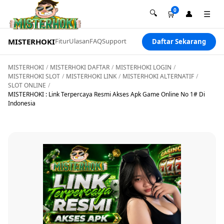
0
🔍
🛒
👤
☰
Fitur
Ulasan
FAQ
Support
MISTERHOKI
Daftar Sekarang
MISTERHOKI
/
MISTERHOKI DAFTAR
/
MISTERHOKI LOGIN
/
MISTERHOKI SLOT
/
MISTERHOKI LINK
/
MISTERHOKI ALTERNATIF
/
SLOT ONLINE
/
MISTERHOKI : Link Terpercaya Resmi Akses Apk Game Online No 1# Di
Indonesia