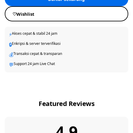
♡
Wishlist
Akses cepat & stabil 24 jam
⚡
Enkripsi & server terverifikasi
🔒
Transaksi cepat & transparan
💰
Support 24 jam Live Chat
💬
Featured Reviews
4.9