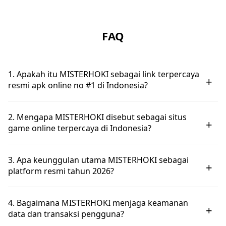
FAQ
1. Apakah itu MISTERHOKI sebagai link terpercaya
+
resmi apk online no #1 di Indonesia?
MISTERHOKI sudah di akui melalui liensi resmi yang
2. Mengapa MISTERHOKI disebut sebagai situs
memberikan pengelaman bermain yang optimal, dan sesnasi
+
game online terpercaya di Indonesia?
bermain yang lebih menyenangkan dari platform manapun.
MISTERHOKI memperoleh kepercayaan karena menerapkan
3. Apa keunggulan utama MISTERHOKI sebagai
sistem proteksi data berlapis, proses transaksi yang cepat
+
platform resmi tahun 2026?
dan aman, serta layanan pelanggan yang responsif.
Komitmen terhadap transparansi dan integritas menjadikan
Keunggulan utama MISTERHOKI terletak pada kombinasi
platform ini pilihan utama bagi pengguna yang
4. Bagaimana MISTERHOKI menjaga keamanan
teknologi modern, antarmuka yang mudah digunakan, dan
+
mengutamakan keamanan.
data dan transaksi pengguna?
fokus pada kenyamanan pengguna. Platform ini terus