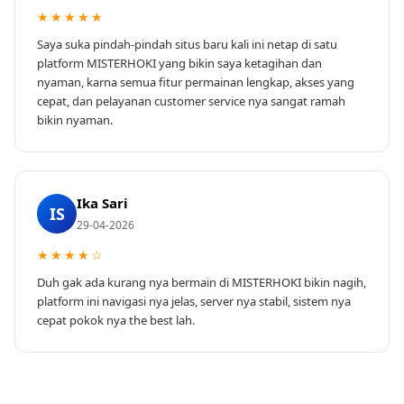
★★★★★
Saya suka pindah-pindah situs baru kali ini netap di satu
platform MISTERHOKI yang bikin saya ketagihan dan
nyaman, karna semua fitur permainan lengkap, akses yang
cepat, dan pelayanan customer service nya sangat ramah
bikin nyaman.
Ika Sari
IS
29-04-2026
★★★★☆
Duh gak ada kurang nya bermain di MISTERHOKI bikin nagih,
platform ini navigasi nya jelas, server nya stabil, sistem nya
cepat pokok nya the best lah.