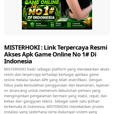
MISTERHOKI : Link Terpercaya Resmi
Akses Apk Game Online No 1# Di
Indonesia
MISTERHOKI hadir sebagai platform yang menawarkan akses
resmi dan terpercaya terhadap berbagai aplikasi game
online melalui tautan APK yang telah diverifikasi. Dengan
fokus pada kemudahan penggunaan dan keamanan, layanan
ini dirancang untuk memenuhi kebutuhan pemain yang
menginginkan pengalaman bermain yang stabil, cepat, dan
bebas dari gangguan teknis. Sebagai salah satu pilihan
terkemuka di Indonesia, MISTERHOKI menekankan proses
instalasi yang sederhana serta dukungan sistem yang