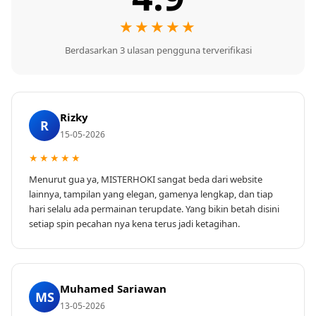
★★★★★
Berdasarkan 3 ulasan pengguna terverifikasi
Rizky
R
15-05-2026
★★★★★
Menurut gua ya, MISTERHOKI sangat beda dari website
lainnya, tampilan yang elegan, gamenya lengkap, dan tiap
hari selalu ada permainan terupdate. Yang bikin betah disini
setiap spin pecahan nya kena terus jadi ketagihan.
Muhamed Sariawan
MS
13-05-2026