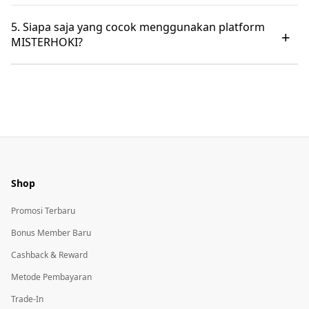
mengembangkan layanan agar tetap relevan, stabil, dan
MISTERHOKI menerapkan sistem keamanan berlapis yang
dapat diandalkan di seluruh wilayah Indonesia pada tahun
5. Siapa saja yang cocok menggunakan platform
mencakup enkripsi data, proteksi akun, dan monitoring
+
2026.
MISTERHOKI?
transaksi secara real-time. Setiap proses dirancang untuk
melindungi informasi pribadi serta memastikan setiap
Platform MISTERHOKI cocok bagi siapa saja yang mencari
aktivitas berjalan secara aman dan terkontrol.
situs game online resmi dan terpercaya di Indonesia. Baik
pengguna baru maupun berpengalaman dapat menikmati
layanan yang stabil, profesional, dan berorientasi pada
kepercayaan jangka panjang sepanjang tahun 2026.
Shop
Promosi Terbaru
Bonus Member Baru
Cashback & Reward
Metode Pembayaran
Trade-In