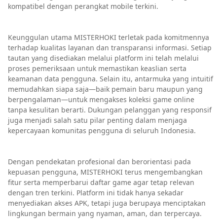
kompatibel dengan perangkat mobile terkini.
Keunggulan utama MISTERHOKI terletak pada komitmennya
terhadap kualitas layanan dan transparansi informasi. Setiap
tautan yang disediakan melalui platform ini telah melalui
proses pemeriksaan untuk memastikan keaslian serta
keamanan data pengguna. Selain itu, antarmuka yang intuitif
memudahkan siapa saja—baik pemain baru maupun yang
berpengalaman—untuk mengakses koleksi game online
tanpa kesulitan berarti. Dukungan pelanggan yang responsif
juga menjadi salah satu pilar penting dalam menjaga
kepercayaan komunitas pengguna di seluruh Indonesia.
Dengan pendekatan profesional dan berorientasi pada
kepuasan pengguna, MISTERHOKI terus mengembangkan
fitur serta memperbarui daftar game agar tetap relevan
dengan tren terkini. Platform ini tidak hanya sekadar
menyediakan akses APK, tetapi juga berupaya menciptakan
lingkungan bermain yang nyaman, aman, dan terpercaya.