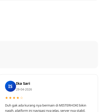
Ika Sari
IS
29-04-2026
★★★★☆
Duh gak ada kurang nya bermain di MISTERHOKI bikin
nagih, platform ini navigasi nya jelas, server nya stabil,