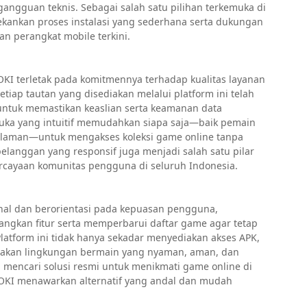
 gangguan teknis. Sebagai salah satu pilihan terkemuka di
ankan proses instalasi yang sederhana serta dukungan
n perangkat mobile terkini.
I terletak pada komitmennya terhadap kualitas layanan
etiap tautan yang disediakan melalui platform ini telah
untuk memastikan keaslian serta keamanan data
muka yang intuitif memudahkan siapa saja—baik pemain
laman—untuk mengakses koleksi game online tanpa
pelanggan yang responsif juga menjadi salah satu pilar
cayaan komunitas pengguna di seluruh Indonesia.
al dan berorientasi pada kepuasan pengguna,
gkan fitur serta memperbarui daftar game agar tetap
Platform ini tidak hanya sekadar menyediakan akses APK,
ptakan lingkungan bermain yang nyaman, aman, dan
 mencari solusi resmi untuk menikmati game online di
OKI menawarkan alternatif yang andal dan mudah