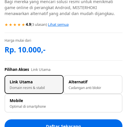
Bagi mereka yang mencari solusi resmi untuk menikmati
game online di perangkat Android, MISTERHOKI
menawarkan alternatif yang andal dan mudah dijangkau.
★★★★★
4.9
(3 ulasan)
Lihat semua
Harga mulai dari
Rp. 10.000,-
Pilihan Akses
Link Utama
Link Utama
Alternatif
Domain resmi & stabil
Cadangan anti blokir
Mobile
Optimal di smartphone
Daftar Sekarang