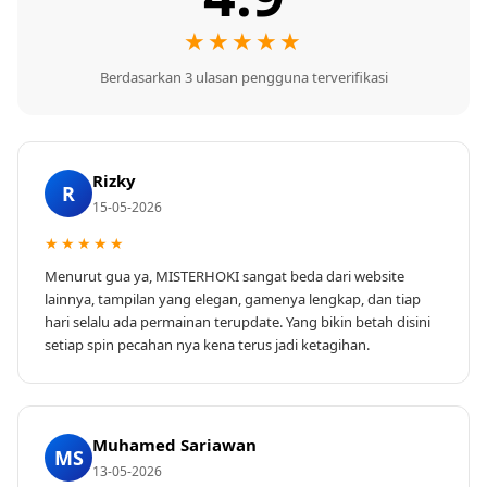
★★★★★
Berdasarkan 3 ulasan pengguna terverifikasi
Rizky
R
15-05-2026
★★★★★
Menurut gua ya, MISTERHOKI sangat beda dari website
lainnya, tampilan yang elegan, gamenya lengkap, dan tiap
hari selalu ada permainan terupdate. Yang bikin betah disini
setiap spin pecahan nya kena terus jadi ketagihan.
Muhamed Sariawan
MS
13-05-2026