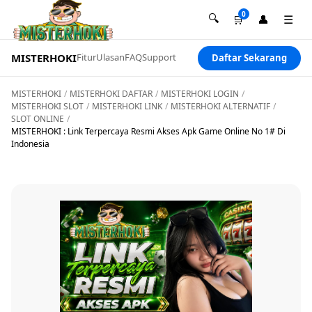
0
🔍
🛒
👤
☰
Fitur
Ulasan
FAQ
Support
MISTERHOKI
Daftar Sekarang
MISTERHOKI
/
MISTERHOKI DAFTAR
/
MISTERHOKI LOGIN
/
MISTERHOKI SLOT
/
MISTERHOKI LINK
/
MISTERHOKI ALTERNATIF
/
SLOT ONLINE
/
MISTERHOKI : Link Terpercaya Resmi Akses Apk Game Online No 1# Di
Indonesia