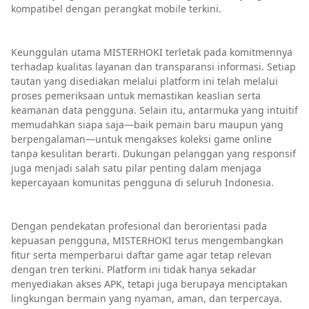
kompatibel dengan perangkat mobile terkini.
Keunggulan utama MISTERHOKI terletak pada komitmennya
terhadap kualitas layanan dan transparansi informasi. Setiap
tautan yang disediakan melalui platform ini telah melalui
proses pemeriksaan untuk memastikan keaslian serta
keamanan data pengguna. Selain itu, antarmuka yang intuitif
memudahkan siapa saja—baik pemain baru maupun yang
berpengalaman—untuk mengakses koleksi game online
tanpa kesulitan berarti. Dukungan pelanggan yang responsif
juga menjadi salah satu pilar penting dalam menjaga
kepercayaan komunitas pengguna di seluruh Indonesia.
Dengan pendekatan profesional dan berorientasi pada
kepuasan pengguna, MISTERHOKI terus mengembangkan
fitur serta memperbarui daftar game agar tetap relevan
dengan tren terkini. Platform ini tidak hanya sekadar
menyediakan akses APK, tetapi juga berupaya menciptakan
lingkungan bermain yang nyaman, aman, dan terpercaya.