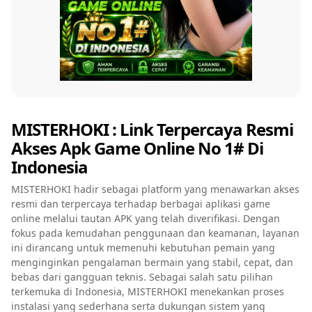
MISTERHOKI : Link Terpercaya Resmi
Akses Apk Game Online No 1# Di
Indonesia
MISTERHOKI hadir sebagai platform yang menawarkan akses
resmi dan terpercaya terhadap berbagai aplikasi game
online melalui tautan APK yang telah diverifikasi. Dengan
fokus pada kemudahan penggunaan dan keamanan, layanan
ini dirancang untuk memenuhi kebutuhan pemain yang
menginginkan pengalaman bermain yang stabil, cepat, dan
bebas dari gangguan teknis. Sebagai salah satu pilihan
terkemuka di Indonesia, MISTERHOKI menekankan proses
instalasi yang sederhana serta dukungan sistem yang