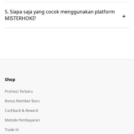
mengembangkan layanan agar tetap relevan, stabil, dan
MISTERHOKI menerapkan sistem keamanan berlapis yang
dapat diandalkan di seluruh wilayah Indonesia pada tahun
5. Siapa saja yang cocok menggunakan platform
mencakup enkripsi data, proteksi akun, dan monitoring
+
2026.
MISTERHOKI?
transaksi secara real-time. Setiap proses dirancang untuk
melindungi informasi pribadi serta memastikan setiap
Platform MISTERHOKI cocok bagi siapa saja yang mencari
aktivitas berjalan secara aman dan terkontrol.
situs game online resmi dan terpercaya di Indonesia. Baik
pengguna baru maupun berpengalaman dapat menikmati
layanan yang stabil, profesional, dan berorientasi pada
kepercayaan jangka panjang sepanjang tahun 2026.
Shop
Promosi Terbaru
Bonus Member Baru
Cashback & Reward
Metode Pembayaran
Trade-In