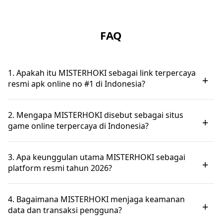
FAQ
1. Apakah itu MISTERHOKI sebagai link terpercaya
+
resmi apk online no #1 di Indonesia?
MISTERHOKI sudah di akui melalui liensi resmi yang
2. Mengapa MISTERHOKI disebut sebagai situs
memberikan pengelaman bermain yang optimal, dan sesnasi
+
game online terpercaya di Indonesia?
bermain yang lebih menyenangkan dari platform manapun.
MISTERHOKI memperoleh kepercayaan karena menerapkan
3. Apa keunggulan utama MISTERHOKI sebagai
sistem proteksi data berlapis, proses transaksi yang cepat
+
platform resmi tahun 2026?
dan aman, serta layanan pelanggan yang responsif.
Komitmen terhadap transparansi dan integritas menjadikan
Keunggulan utama MISTERHOKI terletak pada kombinasi
platform ini pilihan utama bagi pengguna yang
4. Bagaimana MISTERHOKI menjaga keamanan
teknologi modern, antarmuka yang mudah digunakan, dan
+
mengutamakan keamanan.
data dan transaksi pengguna?
fokus pada kenyamanan pengguna. Platform ini terus