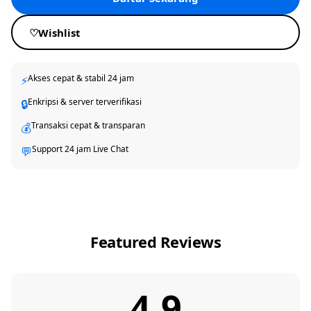
♡
Wishlist
Akses cepat & stabil 24 jam
⚡
Enkripsi & server terverifikasi
🔒
Transaksi cepat & transparan
💰
Support 24 jam Live Chat
💬
Featured Reviews
4.9