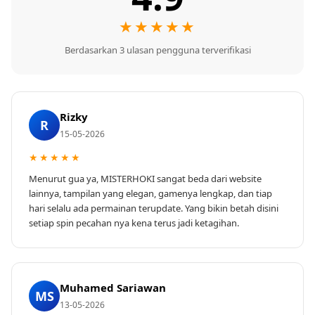
★★★★★
Berdasarkan 3 ulasan pengguna terverifikasi
Rizky
R
15-05-2026
★★★★★
Menurut gua ya, MISTERHOKI sangat beda dari website
lainnya, tampilan yang elegan, gamenya lengkap, dan tiap
hari selalu ada permainan terupdate. Yang bikin betah disini
setiap spin pecahan nya kena terus jadi ketagihan.
Muhamed Sariawan
MS
13-05-2026