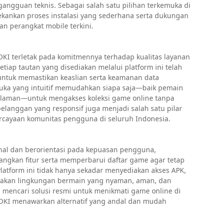
 gangguan teknis. Sebagai salah satu pilihan terkemuka di
ankan proses instalasi yang sederhana serta dukungan
n perangkat mobile terkini.
I terletak pada komitmennya terhadap kualitas layanan
etiap tautan yang disediakan melalui platform ini telah
untuk memastikan keaslian serta keamanan data
muka yang intuitif memudahkan siapa saja—baik pemain
laman—untuk mengakses koleksi game online tanpa
pelanggan yang responsif juga menjadi salah satu pilar
cayaan komunitas pengguna di seluruh Indonesia.
al dan berorientasi pada kepuasan pengguna,
gkan fitur serta memperbarui daftar game agar tetap
Platform ini tidak hanya sekadar menyediakan akses APK,
ptakan lingkungan bermain yang nyaman, aman, dan
 mencari solusi resmi untuk menikmati game online di
OKI menawarkan alternatif yang andal dan mudah