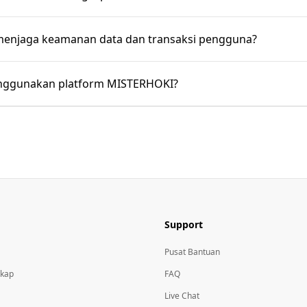
makan keamanan.
terletak pada kombinasi teknologi modern, antarmuka yang mud
enjaga keamanan data dan transaksi pengguna?
ini terus mengembangkan layanan agar tetap relevan, stabil, da
026.
keamanan berlapis yang mencakup enkripsi data, proteksi akun, 
menggunakan platform MISTERHOKI?
 dirancang untuk melindungi informasi pribadi serta memastikan se
 siapa saja yang mencari situs game online resmi dan terpercaya
at menikmati layanan yang stabil, profesional, dan berorientas
Support
Pusat Bantuan
gkap
FAQ
Live Chat