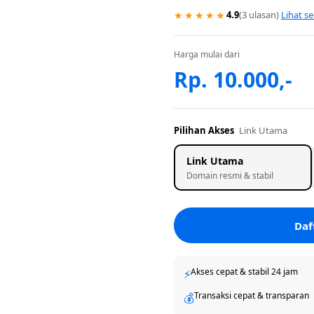
★★★★★
4.9
(3 ulasan)
Lihat s
Harga mulai dari
Rp. 10.000,-
Pilihan Akses
Link Utama
Link Utama
Domain resmi & stabil
Daf
Akses cepat & stabil 24 jam
⚡
Transaksi cepat & transparan
💰