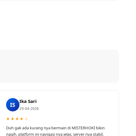
Ika Sari
IS
29-04-2026
★★★★☆
Duh gak ada kurang nya bermain di MISTERHOKI bikin
nagih, platform ini navigasi nya jelas, server nya stabil,