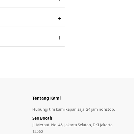
ah digunakan, dan fokus pada
+
n dapat diandalkan di seluruh
dan monitoring transaksi
+
tiap aktivitas berjalan secara
 di Indonesia. Baik pengguna
i pada kepercayaan jangka
Tentang Kami
Hubungi tim kami kapan saja, 24 jam nonstop.
Seo Bocah
Jl. Merpati No. 45, Jakarta Selatan, DKI Jakarta
12560