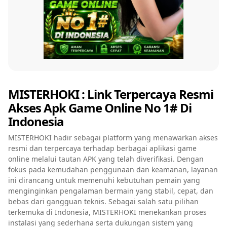
MISTERHOKI : Link Terpercaya Resmi
Akses Apk Game Online No 1# Di
Indonesia
MISTERHOKI hadir sebagai platform yang menawarkan akses
resmi dan terpercaya terhadap berbagai aplikasi game
online melalui tautan APK yang telah diverifikasi. Dengan
fokus pada kemudahan penggunaan dan keamanan, layanan
ini dirancang untuk memenuhi kebutuhan pemain yang
menginginkan pengalaman bermain yang stabil, cepat, dan
bebas dari gangguan teknis. Sebagai salah satu pilihan
terkemuka di Indonesia, MISTERHOKI menekankan proses
instalasi yang sederhana serta dukungan sistem yang