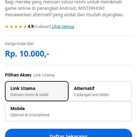
Bagi mereka yang mencari solusi resmi untuk menikmati
game online di perangkat Android, MISTERHOKI
menawarkan alternatif yang andal dan mudah dijangkau.
★★★★★
4.9
(3 ulasan)
Lihat semua
Harga mulai dari
Rp. 10.000,-
Pilihan Akses
Link Utama
Link Utama
Alternatif
Domain resmi & stabil
Cadangan anti blokir
Mobile
Optimal di smartphone
Daftar Sekarang