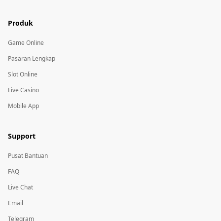
Produk
Game Online
Pasaran Lengkap
Slot Online
Live Casino
Mobile App
Support
Pusat Bantuan
FAQ
Live Chat
Email
Telegram