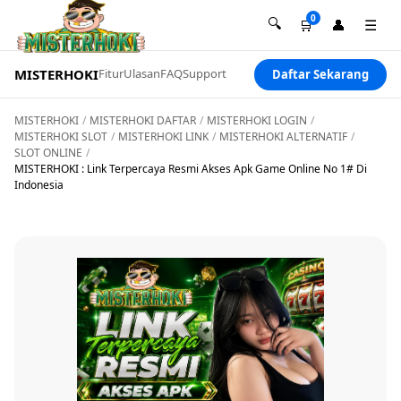
0
🔍
🛒
👤
☰
Fitur
Ulasan
FAQ
Support
MISTERHOKI
Daftar Sekarang
MISTERHOKI
/
MISTERHOKI DAFTAR
/
MISTERHOKI LOGIN
/
MISTERHOKI SLOT
/
MISTERHOKI LINK
/
MISTERHOKI ALTERNATIF
/
SLOT ONLINE
/
MISTERHOKI : Link Terpercaya Resmi Akses Apk Game Online No 1# Di
Indonesia