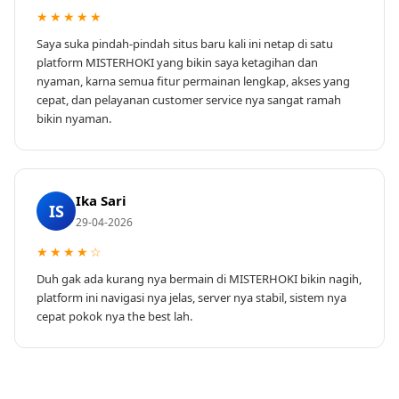
★★★★★
Saya suka pindah-pindah situs baru kali ini netap di satu
platform MISTERHOKI yang bikin saya ketagihan dan
nyaman, karna semua fitur permainan lengkap, akses yang
cepat, dan pelayanan customer service nya sangat ramah
bikin nyaman.
Ika Sari
IS
29-04-2026
★★★★☆
Duh gak ada kurang nya bermain di MISTERHOKI bikin nagih,
platform ini navigasi nya jelas, server nya stabil, sistem nya
cepat pokok nya the best lah.