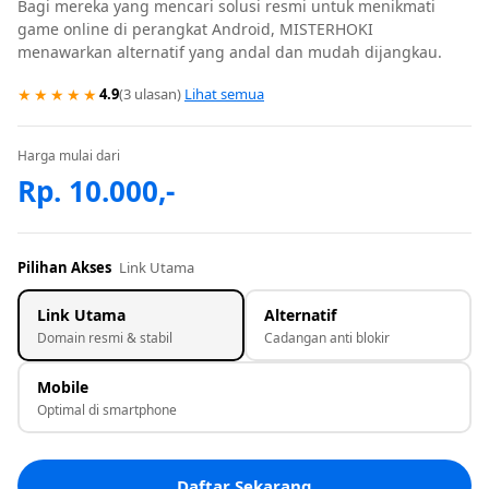
Bagi mereka yang mencari solusi resmi untuk menikmati
game online di perangkat Android, MISTERHOKI
menawarkan alternatif yang andal dan mudah dijangkau.
★★★★★
4.9
(3 ulasan)
Lihat semua
Harga mulai dari
Rp. 10.000,-
Pilihan Akses
Link Utama
Link Utama
Alternatif
Domain resmi & stabil
Cadangan anti blokir
Mobile
Optimal di smartphone
Daftar Sekarang