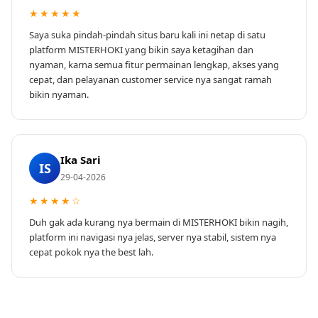
★★★★★
Saya suka pindah-pindah situs baru kali ini netap di satu
platform MISTERHOKI yang bikin saya ketagihan dan
nyaman, karna semua fitur permainan lengkap, akses yang
cepat, dan pelayanan customer service nya sangat ramah
bikin nyaman.
Ika Sari
IS
29-04-2026
★★★★☆
Duh gak ada kurang nya bermain di MISTERHOKI bikin nagih,
platform ini navigasi nya jelas, server nya stabil, sistem nya
cepat pokok nya the best lah.