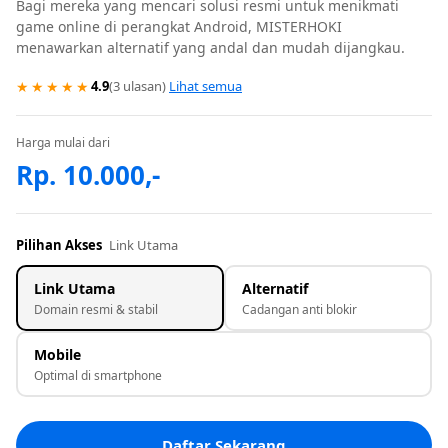
Bagi mereka yang mencari solusi resmi untuk menikmati
game online di perangkat Android, MISTERHOKI
menawarkan alternatif yang andal dan mudah dijangkau.
★★★★★
4.9
(3 ulasan)
Lihat semua
Harga mulai dari
Rp. 10.000,-
Pilihan Akses
Link Utama
Link Utama
Alternatif
Domain resmi & stabil
Cadangan anti blokir
Mobile
Optimal di smartphone
Daftar Sekarang