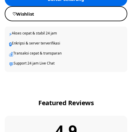
♡
Wishlist
Akses cepat & stabil 24 jam
⚡
Enkripsi & server terverifikasi
🔒
Transaksi cepat & transparan
💰
Support 24 jam Live Chat
💬
Featured Reviews
4.9