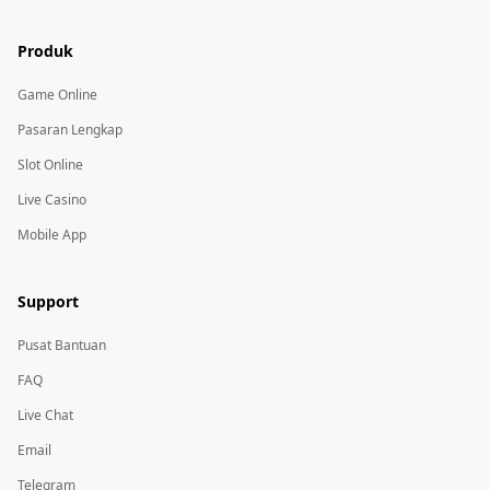
Produk
Game Online
Pasaran Lengkap
Slot Online
Live Casino
Mobile App
Support
Pusat Bantuan
FAQ
Live Chat
Email
Telegram