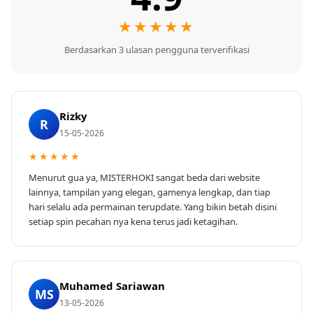
★★★★★
Berdasarkan 3 ulasan pengguna terverifikasi
Rizky
R
15-05-2026
★★★★★
Menurut gua ya, MISTERHOKI sangat beda dari website
lainnya, tampilan yang elegan, gamenya lengkap, dan tiap
hari selalu ada permainan terupdate. Yang bikin betah disini
setiap spin pecahan nya kena terus jadi ketagihan.
Muhamed Sariawan
MS
13-05-2026